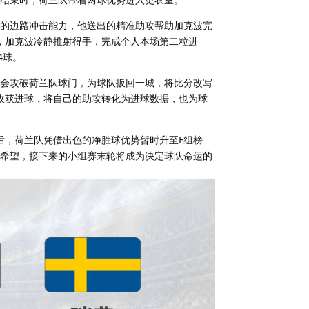
的边路冲击能力，他送出的精准助攻帮助加克波完
传，加克波冷静推射得手，完成个人本场第二粒进
4球。
会攻破荷兰队球门，为球队扳回一城，将比分改写
段收获进球，将自己的助攻转化为进球数据，也为球
后，荷兰队凭借出色的净胜球优势暂时升至F组榜
希望，接下来的小组赛末轮将成为决定球队命运的