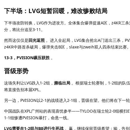
下半场：LVG短暂回暖，难改惨败结局
下半场攻防转换，LVG作为进攻方。全体集合爆弹提速A区，z4KR三
分，将比分追至3-11。
然而这仅仅是
回光返照
。进入全起局，LVG集合抢出A门送出三杀，PV
z4KR中路首杀破局，爆弹夹击B区，slaxe与zweih双人四杀结束比赛
13-3，PVISION碾压获胜
。
晋级形势
这场失利让LVG跌入1-2组，
濒临出局
。根据瑞士轮赛制，1-2组的队
将直接告别本届XPL。
另一边，PVISION以2-1的战绩进入2-1组，晋级在望。他们将在下一
中国战队在XPL广州站的表现喜忧参半——TYLOO在瑞士轮2-0组横扫EYE
1-1组惨遭PVISION暴打，命悬一线。
LVG需要在1-2组与B8进行生死战
。赢，继续保留晋级希望；输，告别X