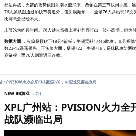
易边再战，火箭的攻势依旧如潮水般涌来。桑顿在第三节找到手感，连
76人虽试图通过加快节奏追分，但失误频频——全场76人共出现18次失
比赛悬念已经不大。
末节沦为练兵时间。76人趁火箭换上替补阵容打出一波小高潮，但为时已
数据方面
，火箭桑顿砍下18分4篮板，牛顿贡献17分5助攻，克劳福德
数23-12遥遥领先，正负值方面，桑顿+22、牛顿+19，是球队攻防
赛征程，而76人则遭遇三连败。
站：PVISION火力全开13-3碾压LVG，中国战队濒临出局
NEW BB游戏
4 7月
XPL广州站：PVISION火力全
战队濒临出局