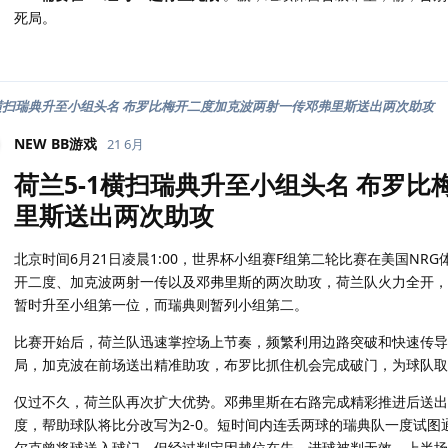
死局。
1横扫瑞典升至小组头名 布罗比梅开二度加克波两射一传邓弗里斯送出两次助攻
NEW BB游戏
21 6月
荷兰5-1横扫瑞典升至小组头名 布罗
里斯送出两次助攻
北京时间6月21日凌晨1:00，世界杯小组赛F组第二轮比赛在美国N
开二度、加克波两射一传以及邓弗里斯的两次助攻，荷兰队火力全开，
暂时升至小组第一位，而瑞典则暂列小组第二。
比赛开始后，荷兰队迅速掌控场上节奏，频繁利用边路突破和快速传导
局，加克波在前场送出精准助攻，布罗比抓住机会完成破门，为球队取得
仅过不久，荷兰队再次扩大优势。邓弗里斯在右路完成精彩推进后送出
度，帮助球队将比分改写为2-0。短时间内连丢两球的瑞典队一度试图
尔克曾将球送入球门，但经过判定因越位在先，进球被判无效。上半场