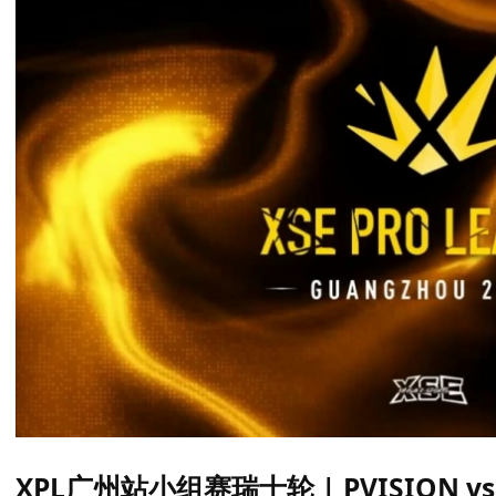
XPL广州站小组赛瑞士轮 | PVISION vs LV