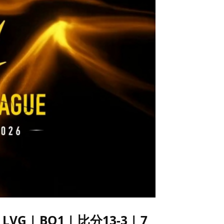
G | BO1 | 比分13-3 | 7