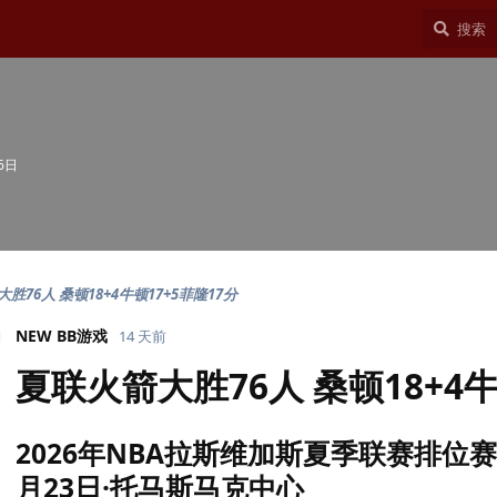
6日
胜76人 桑顿18+4牛顿17+5菲隆17分
NEW BB游戏
14 天前
夏联火箭大胜76人 桑顿18+4牛
2026年NBA拉斯维加斯夏季联赛排位赛·休
月23日·托马斯马克中心