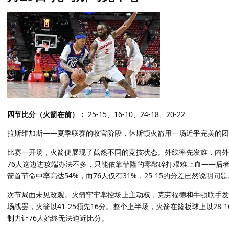
四节比分（火箭在前）：
25-15、16-10、24-18、20-22
拉斯维加斯——夏季联赛的收官阶段，休斯顿火箭用一场近乎完美的团
比赛一开场，火箭便展现了截然不同的竞技状态。外线率先发难，内外开
76人这边进攻端办法不多，只能依靠菲隆的零敲碎打艰难止血——后者
箭首节命中率高达54%，而76人仅有31%，25-15的分差已然说明问题
次节局面未见改观。火箭牢牢掌控场上主动权，克劳福德和牛顿联手发
场战罢，火箭以41-25领先16分。整个上半场，火箭在篮板球上以28-
制力让76人始终无法迫近比分。