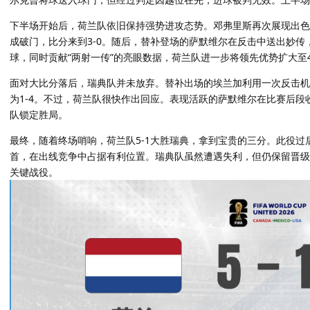
下半场开始后，荷兰队依旧保持强势进攻态势。邓弗里斯再次展现出色
成破门，比分来到3-0。随后，替补登场的萨默维尔在反击中送出妙
球，同时贡献“两射一传”的亮眼数据，荷兰队进一步将领先优势扩大至
面对大比分落后，瑞典队并未放弃。替补出场的埃兰加利用一次反击机
为1-4。不过，荷兰队很快作出回应。表现活跃的萨默维尔在比赛后
队锁定胜局。
最终，随着终场哨响，荷兰队5-1大胜瑞典，拿到宝贵的三分。此役过
首，在出线竞争中占据有利位置。瑞典队虽然遭遇失利，但仍保留晋级
关键战役。