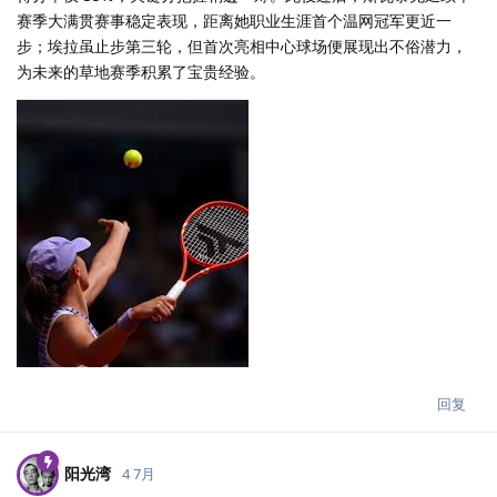
赛季大满贯赛事稳定表现，距离她职业生涯首个温网冠军更近一
步；埃拉虽止步第三轮，但首次亮相中心球场便展现出不俗潜力，
为未来的草地赛季积累了宝贵经验。
回复
阳光湾
4 7月