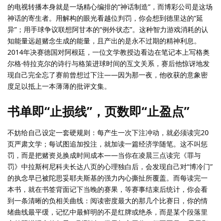
的电视转播本身就是一场精心编排的“神话制造”，而博彩公司是这场
神话的寄生者。用解构的眼光看越位判罚，你会想到德里达的“延
异”；用手球争议联想阿甘本的“例外状态”。这种智力游戏消耗的认
知能量远超赌念生成的能量，且产出的是永不过期的精神利息。
2014年决赛德国对阿根廷，一位文学教授边看边在笔记本上写格奥
尔格·特拉克尔的诗行与格策进球时间的互文关系，赛后他惊讶地发
现自己完全忘了赛前曾想过下注——因为那一夜，他收获的意象密
度足以抵上一本薄薄的批评文集。
书单即“止损线”，页数即“止盈点”
不妨给自己设定一套硬规则：每产生一次下注冲动，就必须读完20
页严肃文学；每试图追加投注，就加读一篇经济学随笔。这不叫惩
罚，而是把赌资兑换成时间成本——当你在凌晨三点读完《罪与
罚》中拉斯柯尼科夫长达八页的心理独白后，会发现自己对“博冷门”
的执念早已被陀思妥耶夫斯基的强力内心撕扯所覆盖。而每读完一
本书，就在书签背面记下当晚的赛果，等赛事结束后统计，你会看
到一条清晰的负相关曲线：阅读密度最大的那几个比赛日，你的情
绪曲线最平缓，记忆中最鲜明的不是红牌或绝杀，而是某个段落里