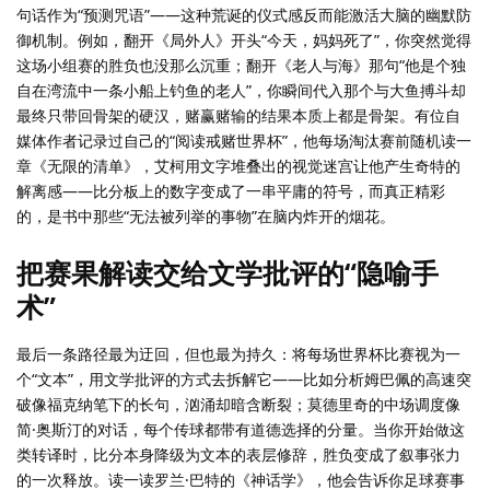
句话作为“预测咒语”——这种荒诞的仪式感反而能激活大脑的幽默防
御机制。例如，翻开《局外人》开头“今天，妈妈死了”，你突然觉得
这场小组赛的胜负也没那么沉重；翻开《老人与海》那句“他是个独
自在湾流中一条小船上钓鱼的老人”，你瞬间代入那个与大鱼搏斗却
最终只带回骨架的硬汉，赌赢赌输的结果本质上都是骨架。有位自
媒体作者记录过自己的“阅读戒赌世界杯”，他每场淘汰赛前随机读一
章《无限的清单》，艾柯用文字堆叠出的视觉迷宫让他产生奇特的
解离感——比分板上的数字变成了一串平庸的符号，而真正精彩
的，是书中那些“无法被列举的事物”在脑内炸开的烟花。
把赛果解读交给文学批评的“隐喻手
术”
最后一条路径最为迂回，但也最为持久：将每场世界杯比赛视为一
个“文本”，用文学批评的方式去拆解它——比如分析姆巴佩的高速突
破像福克纳笔下的长句，汹涌却暗含断裂；莫德里奇的中场调度像
简·奥斯汀的对话，每个传球都带有道德选择的分量。当你开始做这
类转译时，比分本身降级为文本的表层修辞，胜负变成了叙事张力
的一次释放。读一读罗兰·巴特的《神话学》，他会告诉你足球赛事