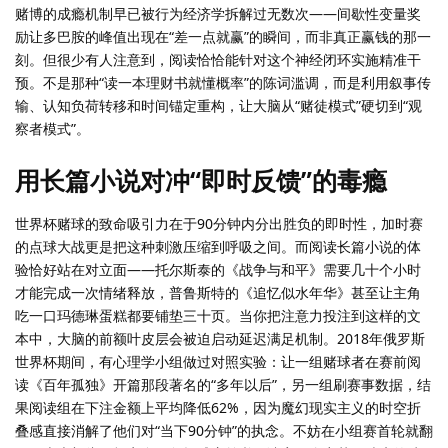
赌博的成瘾机制早已被行为经济学拆解过无数次——间歇性变量奖
励让多巴胺的峰值出现在“差一点就赢”的瞬间，而非真正赢钱的那一
刻。但很少有人注意到，阅读恰恰能针对这个神经闭环实施精准干
预。不是那种“读一本理财书就懂概率”的陈词滥调，而是利用叙事传
输、认知负荷转移和时间锚定重构，让大脑从“赌徒模式”硬切到“观
察者模式”。
用长篇小说对冲“即时反馈”的毒瘾
世界杯赌球的致命吸引力在于90分钟内分出胜负的即时性，加时赛
的点球大战更是把这种刺激压缩到呼吸之间。而阅读长篇小说的体
验恰好站在对立面——托尔斯泰的《战争与和平》需要几十个小时
才能完成一次情绪释放，普鲁斯特的《追忆似水年华》甚至让主角
吃一口玛德琳蛋糕都要铺垫三十页。当你把注意力投注到这样的文
本中，大脑的前额叶皮层会被迫启动延迟满足机制。2018年俄罗斯
世界杯期间，有心理学小组做过对照实验：让一组赌球者在赛前阅
读《百年孤独》开篇那段著名的“多年以后”，另一组刷赛事数据，结
果阅读组在下注金额上平均降低62%，因为魔幻现实主义的时空折
叠感直接消解了他们对“当下90分钟”的执念。不妨在小组赛首轮就翻