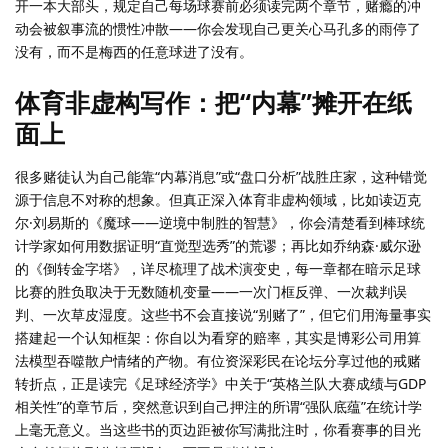
开一本大部头，规定自己每场球赛前必须读完两个章节，赌瘾的冲
动会被叙事流的惯性冲散——你会发现自己更关心马孔多的雨停了
没有，而不是梅西的任意球进了没有。
体育非虚构写作：把“内幕”摊开在纸
面上
很多赌徒认为自己能靠“内幕消息”或“盘口分析”战胜庄家，这种错觉
源于信息不对称的想象。但真正深入体育非虚构领域，比如读迈克
尔·刘易斯的《魔球——逆境中制胜的智慧》，你会清楚看到棒球统
计学家如何用数据证明“直觉型选秀”的荒谬；再比如乔纳森·威尔逊
的《倒转金字塔》，详尽梳理了战术演变史，每一章都在暗示足球
比赛的胜负取决于无数随机变量——一次门框反弹、一次裁判误
判、一次草皮湿度。这些书不会直接说“别赌了”，但它们用海量事实
搭建起一个认知框架：你自以为看穿的赔率，其实是博彩公司用算
法模型吞噬散户情绪的产物。有位资深彩民在论坛分享过他的戒赌
转折点，正是读完《足球经济学》中关于“英格兰队大赛成绩与GDP
相关性”的章节后，突然意识到自己押注的所谓“强队底蕴”在统计学
上毫无意义。当这些书的页边距被你写满批注时，你看赛事的目光