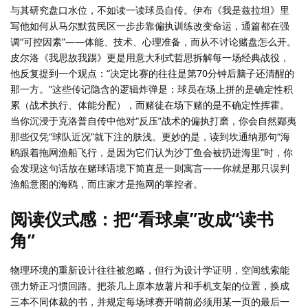
与其研究盘口水位，不如读一读球员自传。伊布《我是兹拉坦》里
写他如何从马尔默贫民区一步步靠偏执训练改变命运，通篇都在强
调“可控因素”——体能、技术、心理准备，而从不讨论赌盘怎么开。
皮尔洛《我思故我踢》更是用意大利式哲思拆解每一场经典战役，
他反复提到一个观点：“决定比赛的往往是第70分钟后脑子还清醒的
那一方。”这些传记隐含的逻辑炸弹是：球员在场上拼的是确定性积
累（战术执行、体能分配），而赌徒在场下赌的是不确定性挥霍。
当你沉浸于克洛普自传中他对“反压”战术的偏执打磨，你会自然鄙夷
那些仅凭“球队近况”就下注的肤浅。更妙的是，读到坎通纳那句“海
鸥跟着拖网渔船飞行，是因为它们认为沙丁鱼会被扔进海里”时，你
会发现这句话放在赌球语境下简直是一则寓言——你就是那只误判
渔船意图的海鸥，而庄家才是拖网的掌控者。
阅读仪式感：把“看球桌”改成“读书
角”
物理环境的重新设计往往被忽略，但行为设计学证明，空间线索能
强力矫正习惯回路。把茶几上原本放薯片和手机支架的位置，换成
三本不同体裁的书，并规定每场球赛开哨前必须用某一页的最后一