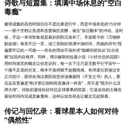
诗歌与短篇集：填满中场休息的“空白
毒瘾”
赌球成瘾的高危时段往往不是比赛进行中，而是中场休息的15分钟
——那个空档让焦虑和贪婪疯狂发酵，催生“加注翻本”的冲动。这时
候，手边一本诗歌集就是最好的防沉迷补丁。辛波斯卡的《万物静
默如谜》每首不过一页，读三首刚好填满中场时间，而她的诗句“我
偏爱牢记此一可能——存在的理由不假外求”能瞬间把你从“比分依
赖”拉回内在秩序。同样，博尔赫斯的短篇小说《小径分岔的花园》
用时间迷宫的概念让你意识到，每一次下注只是无数平行宇宙中一
个微不足道的分支，根本不值得赋予超额情感。有球迷社群做过非
正式统计，那些在淘汰赛阶段坚持读佩索阿《不安之书》的人，赛
后反应普遍是“刚才那记倒钩简直像诗一样美”，而不是“我为什么没
押大球”。诗歌的凝练恰好对抗足球赛事的喧嚣，它逼迫你的大脑在
最短时间内完成意象重构，这种认知负荷会让赌念无处附着。
传记与回忆录：看球星本人如何对待
“偶然性”