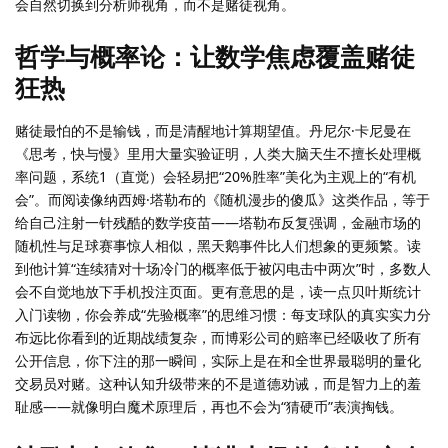
会自然切换到分析师视角，而不是赌徒视角。
哲学与概率论：让数学焦虑覆盖赌徒
狂热
赌徒最怕的不是输钱，而是清醒地计算期望值。丹尼尔·卡尼曼在
《思考，快与慢》里用大量实验证明，人类大脑天生不擅长处理概
率问题，系统1（直觉）会轻易把“20%胜率”美化为主观上的“有机
会”。而阅读像纳西姆·塔勒布的《随机漫步的傻瓜》这类作品，等于
给自己注射一针残酷的数学疫苗——塔勒布反复强调，金融市场的
随机性与足球赛事惊人相似，黑天鹅事件比人们想象的更频繁。读
到他计算“连续猜对十场冷门的概率低于被闪电击中两次”时，多数人
会不自觉地放下手机投注页面。更有意思的是，读一点贝叶斯统计
入门读物，你会养成“先验概率”的思维习惯：每支球队的真实实力分
布远比你看到的近期战绩复杂，而博彩公司的赔率已经吸收了所有
公开信息，你下注的那一瞬间，实际上是在和全世界最聪明的量化
交易员对赌。这种认知升级带来的不是道德劝诫，而是智力上的羞
耻感——就像明白魔术原理后，再也不会为“猜硬币”表演掏钱。