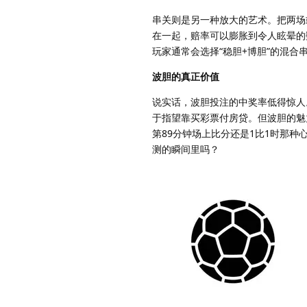
串关则是另一种放大的艺术。把两场
在一起，赔率可以膨胀到令人眩晕的
玩家通常会选择“稳胆+博胆”的混
波胆的真正价值
说实话，波胆投注的中奖率低得惊人
于指望靠买彩票付房贷。但波胆的魅
第89分钟场上比分还是1比1时那
测的瞬间里吗？