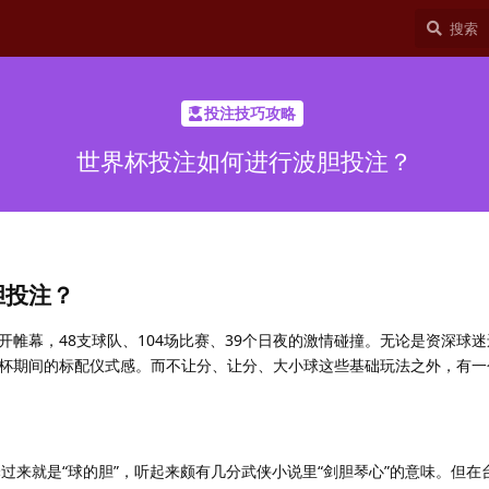
投注技巧攻略
世界杯投注如何进行波胆投注？
胆投注？
帷幕，48支球队、104场比赛、39个日夜的激情碰撞。无论是资深球
杯期间的标配仪式感。而不让分、让分、大小球这些基础玩法之外，有一
”直译过来就是“球的胆”，听起来颇有几分武侠小说里“剑胆琴心”的意味。但