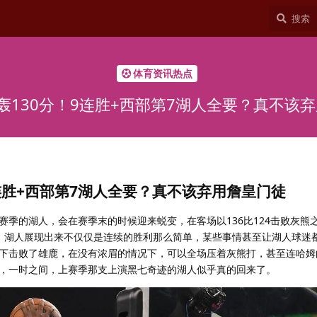
体育资讯热点
轰130分！9连胜+西部第7湖人全要？真不该
9连胜+西部第7湖人全要？真不该弃用詹皇门徒
赛季的湖人，会在赛季末的时候迎来蜕变，在客场以136比124击败灰熊
，湖人展现出来不仅仅是连续的胜利那么简单，某些事情甚至让湖人球迷
下击败了雄鹿，在没有浓眉的情况下，可以全场压着灰熊打，甚至连哈姆
，一时之间，上赛季那支上演黑七奇迹的湖人似乎真的回来了。