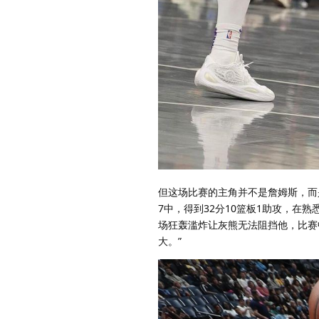
但这场比赛的主角并不是詹姆斯，而是
7中，得到32分10篮板1助攻，
场狂轰滥炸让灰熊无法阻挡他，比赛
大。”