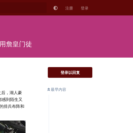
注册
登录
弃用詹皇门徒
登录以回复
最早内容
之后，湖人豪
都感到陌生又
的排兵布阵和