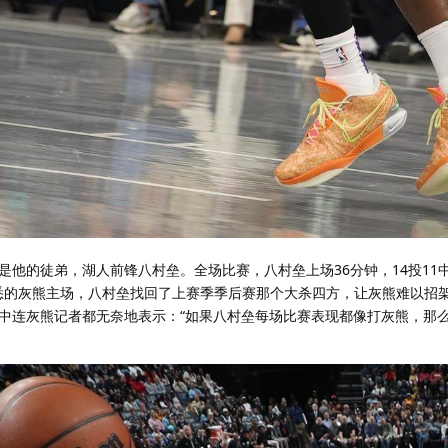
他的徒弟，湖人前锋八村垒。全场比赛，八村垒上场36分钟，14投11
在熟悉的灰熊主场，八村垒找回了上赛季季后赛那个大杀四方，让灰熊难以招
中连灰熊记者都无奈地表示：“如果八村垒每场比赛表现都像打灰熊，那么