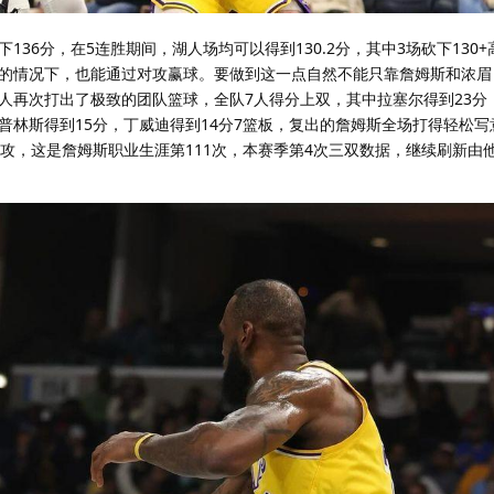
36分，在5连胜期间，湖人场均可以得到130.2分，其中3场砍下130
的情况下，也能通过对攻赢球。要做到这一点自然不能只靠詹姆斯和浓眉
人再次打出了极致的团队篮球，全队7人得分上双，其中拉塞尔得到23分
板，普林斯得到15分，丁威迪得到14分7篮板，复出的詹姆斯全场打得轻松写
12助攻，这是詹姆斯职业生涯第111次，本赛季第4次三双数据，继续刷新由