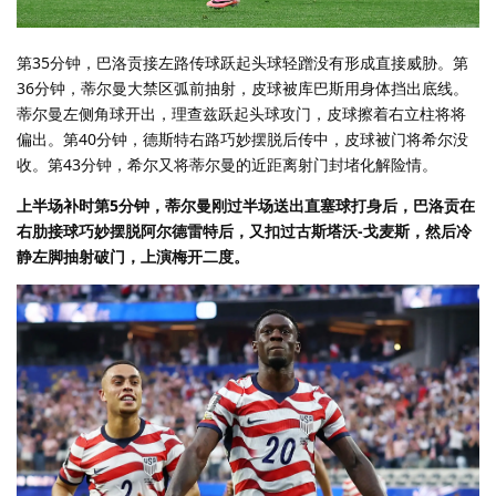
第35分钟，巴洛贡接左路传球跃起头球轻蹭没有形成直接威胁。第
36分钟，蒂尔曼大禁区弧前抽射，皮球被库巴斯用身体挡出底线。
蒂尔曼左侧角球开出，理查兹跃起头球攻门，皮球擦着右立柱将将
偏出。第40分钟，德斯特右路巧妙摆脱后传中，皮球被门将希尔没
收。第43分钟，希尔又将蒂尔曼的近距离射门封堵化解险情。
上半场补时第5分钟，蒂尔曼刚过半场送出直塞球打身后，巴洛贡在
右肋接球巧妙摆脱阿尔德雷特后，又扣过古斯塔沃-戈麦斯，然后冷
静左脚抽射破门，上演梅开二度。