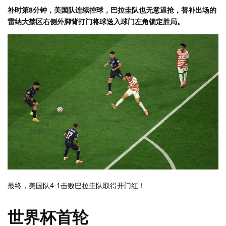
补时第8分钟，美国队连续控球，巴拉圭队也无意逼抢，替补出场的
雷纳大禁区右侧外脚背打门将球送入球门左角锁定胜局。
最终，美国队4-1击败巴拉圭队取得开门红！
世界杯首轮