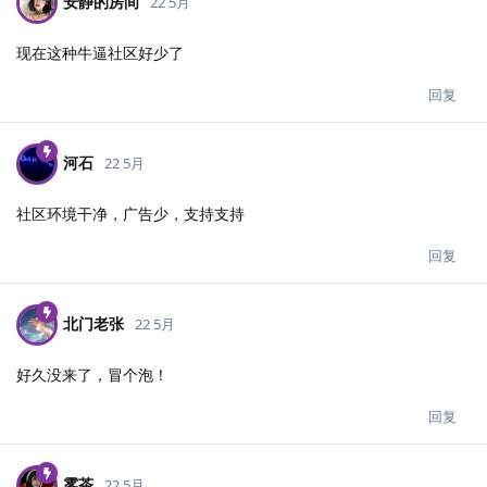
安静的房间
22 5月
现在这种牛逼社区好少了
回复
河石
22 5月
社区环境干净，广告少，支持支持
回复
北门老张
22 5月
好久没来了，冒个泡！
回复
雾茶
22 5月