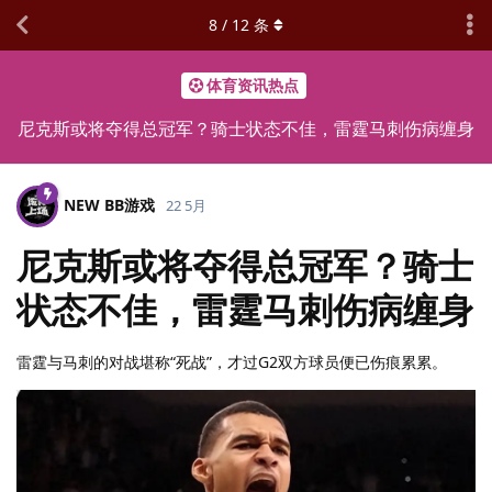
8
/
12
条
体育资讯热点
尼克斯或将夺得总冠军？骑士状态不佳，雷霆马刺伤病缠身
NEW BB游戏
22 5月
尼克斯或将夺得总冠军？骑士
状态不佳，雷霆马刺伤病缠身
雷霆与马刺的对战堪称“死战”，才过G2双方球员便已伤痕累累。