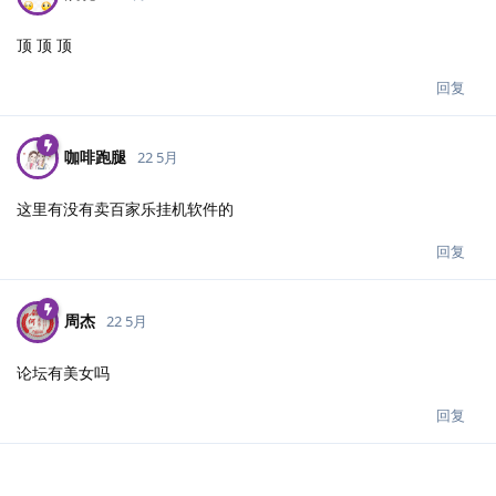
顶 顶 顶
回复
咖啡跑腿
22 5月
这里有没有卖百家乐挂机软件的
回复
周杰
22 5月
论坛有美女吗
回复