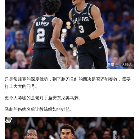
只是常规赛的深度优势，到了刺刀见红的西决是否还能奏效，需要
打上大大的问号。
更令人唏嘘的是老对手圣安东尼奥马刺。
马刺的伤病名单让教练组如坐针毡。