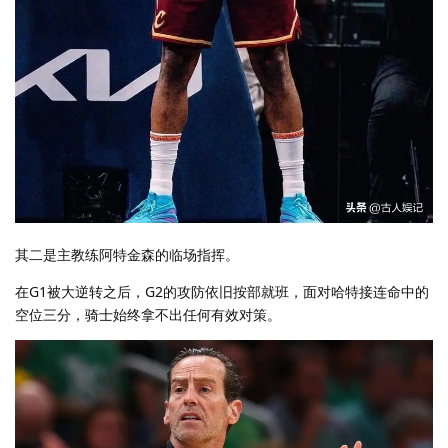
其二是主教练阿特金森的临场指挥。
在G1被大逆转之后，G2的攻防依旧按部就班，面对哈特接连命中的
空位三分，骑士始终拿不出任何有效对策。