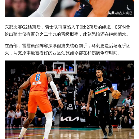
东部决赛G2结束后，骑士队再度陷入了0比2落后的绝境，ESPN曾
给出骑士仅有百分之二十九的晋级概率，此刻恐怕还在继续缩水。
在西部，雷霆虽然阵容深厚但痛失核心副手，马刺更是后场近乎团
灭，两支原本最被看好的西区劲旅如今都在和伤病争夺时间。