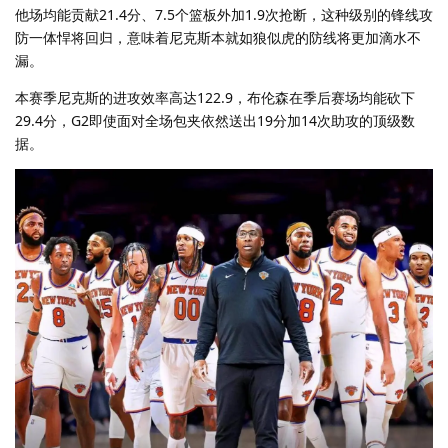
他场均能贡献21.4分、7.5个篮板外加1.9次抢断，这种级别的锋线攻
防一体悍将回归，意味着尼克斯本就如狼似虎的防线将更加滴水不
漏。
本赛季尼克斯的进攻效率高达122.9，布伦森在季后赛场均能砍下
29.4分，G2即使面对全场包夹依然送出19分加14次助攻的顶级数
据。