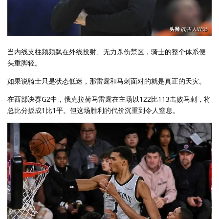
当内线支柱频频飘在外线投射、无力杀伤禁区，骑士的整个体系便
头重脚轻。
如果说骑士只是状态低迷，那雷霆和马刺面对的就是真正的天灾。
在西部决赛G2中，俄克拉荷马雷霆在主场以122比113击败马刺，将
总比分扳成1比1平。但这场胜利的代价沉重到令人窒息。