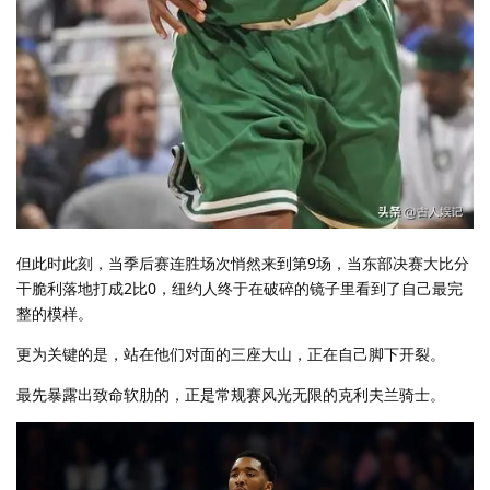
但此时此刻，当季后赛连胜场次悄然来到第9场，当东部决赛大比分
干脆利落地打成2比0，纽约人终于在破碎的镜子里看到了自己最完
整的模样。
更为关键的是，站在他们对面的三座大山，正在自己脚下开裂。
最先暴露出致命软肋的，正是常规赛风光无限的克利夫兰骑士。