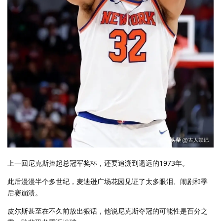
上一回尼克斯捧起总冠军奖杯，还要追溯到遥远的1973年。
此后漫漫半个多世纪，麦迪逊广场花园见证了太多眼泪、闹剧和季
后赛崩溃。
皮尔斯甚至在不久前放出狠话，他说尼克斯夺冠的可能性是百分之