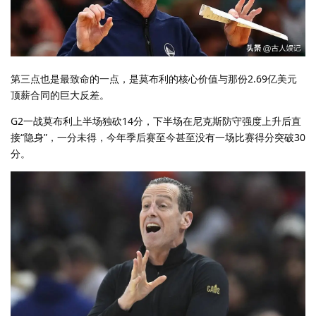
第三点也是最致命的一点，是莫布利的核心价值与那份2.69亿美元
顶薪合同的巨大反差。
G2一战莫布利上半场独砍14分，下半场在尼克斯防守强度上升后直
接“隐身”，一分未得，今年季后赛至今甚至没有一场比赛得分突破30
分。