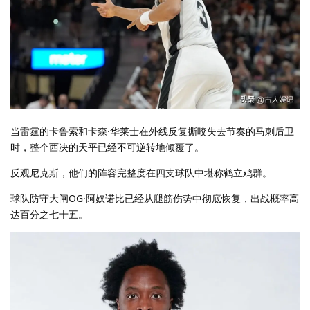
当雷霆的卡鲁索和卡森·华莱士在外线反复撕咬失去节奏的马刺后卫
时，整个西决的天平已经不可逆转地倾覆了。
反观尼克斯，他们的阵容完整度在四支球队中堪称鹤立鸡群。
球队防守大闸OG·阿奴诺比已经从腿筋伤势中彻底恢复，出战概率高
达百分之七十五。