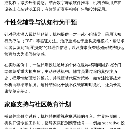
控制权，减少外部诱惑。结合数字屏蔽软件推荐，机构协助用户在
设备上安装过滤工具，有效阻断赛事相关广告和投注应用。
个性化辅导与认知行为干预
针对寻求深入帮助的赌徒，机构提供一对一或小组辅导，采用认知
行为疗法（CBT）等循证方法。治疗重点在于重构思维模式：帮助求
助者认识到“追逐损失”的非理性信念，以及赛事兴奋感如何被博彩运
营商放大为虚假控制感。
在实际案例中，一位长期投注足球的个体在世界杯期间因多场冷门
结果蒙受重大损失后，主动联系机构。辅导员通过追踪其投注历
史，揭示情绪驱动的模式，并教授替代应对策略，如专注比赛战术
分析而非结果预测。这种结构化干预不仅缓解即时危机，还为长期
康复奠定基础。
家庭支持与社区教育计划
戒赌并非孤立过程，机构特别重视家庭系统的介入。世界杯期间，
机构开设专题工作坊，指导家属识别预警信号——例如 secretive 投