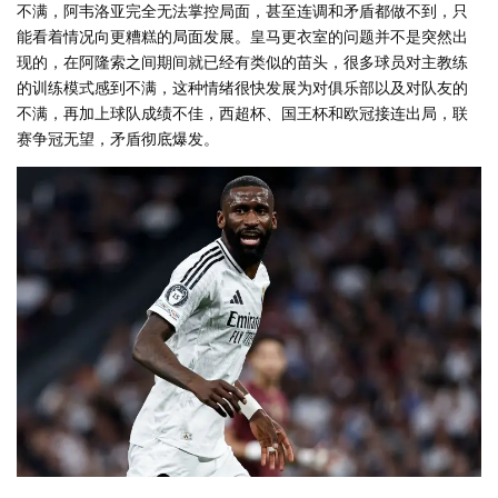
不满，阿韦洛亚完全无法掌控局面，甚至连调和矛盾都做不到，只
能看着情况向更糟糕的局面发展。皇马更衣室的问题并不是突然出
现的，在阿隆索之间期间就已经有类似的苗头，很多球员对主教练
的训练模式感到不满，这种情绪很快发展为对俱乐部以及对队友的
不满，再加上球队成绩不佳，西超杯、国王杯和欧冠接连出局，联
赛争冠无望，矛盾彻底爆发。