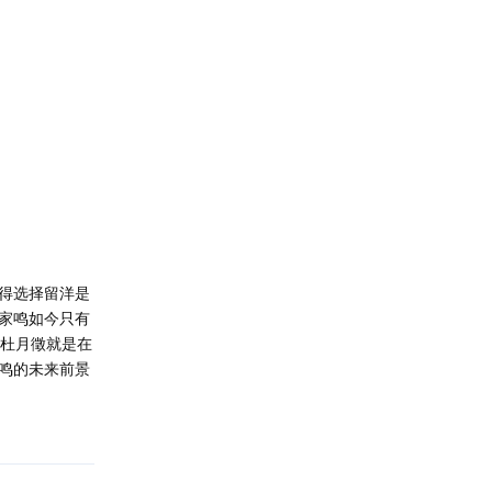
得选择留洋是
家鸣如今只有
前杜月徵就是在
鸣的未来前景
回复