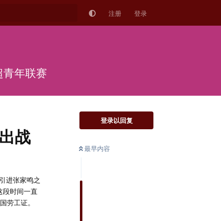
注册
登录
超青年联赛
登录以回复
出战
最早内容
引进张家鸣之
这段时间一直
英国劳工证。