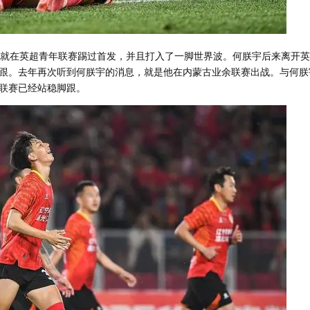
宇就在英超青年联赛踢过首发，并且打入了一脚世界波。何朕宇后来离开
跟。去年再次听到何朕宇的消息，就是他在内蒙古业余联赛出战。与何朕
联赛已经站稳脚跟。