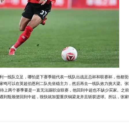
利一线队立足，哪怕是下赛季能代表一线队出战足总杯和联赛杯，他都觉
家鸣可以在英超伯恩利二队先坐稳主力，然后再去一线队效力挑大梁。张
利待上两个赛季要是一直无法踢职业联赛，他回到中超也不缺少买家。之
遇到瓶颈便回到中超，很快就加盟重庆铜梁龙并且斩获进球。所以，张家