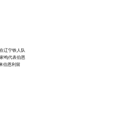
在辽宁铁人队
家鸣代表伯恩
来伯恩利留