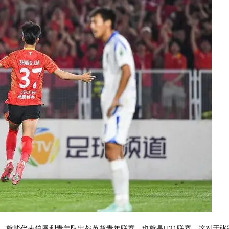
，就能代表伯恩利青年队出战英超青年联赛，也就是U21联赛。这对于张