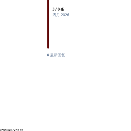
3
/
8
条
四月 2026
最新回复
家鸣来说就是