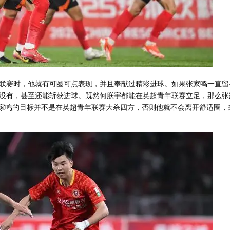
联赛时，他就有可圈可点表现，并且奉献过精彩进球。如果张家鸣一直留
没有，甚至还能斩获进球。既然何朕宇都能在英超青年联赛立足，那么张
张家鸣的目标并不是在英超青年联赛大杀四方，否则他就不会离开舒适圈，