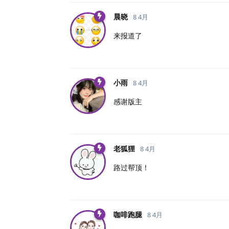
晨晓
8 4月
来报道了
小雨
8 4月
感谢版主
老狐狸
8 4月
路过帮顶！
咖啡跑腿
8 4月