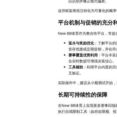
以识别并修正模式偏差。
这些框架将投注转化为可量化的概率
平台机制与促销的充分
New BB体育作为整合性平台，
返水与奖励优化
：了解平台的
首存优惠或定期促销，并在符
赛事覆盖优势利用
：平台丰富
合实时数据可增强决策信心。
工具辅助
：利用平台内置的历
叉验证。
实际操作中，建议从小额测试开始，
长期可持续性的保障
在New BB体育上实现更多赛事
执行自我限制工具（如存款限额、投