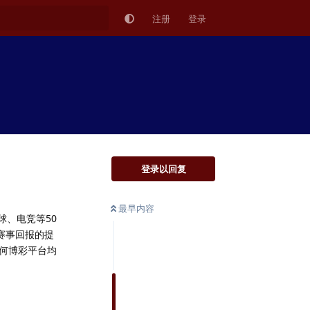
注册
登录
登录以回复
最早内容
球、电竞等50
赛事回报的提
何博彩平台均