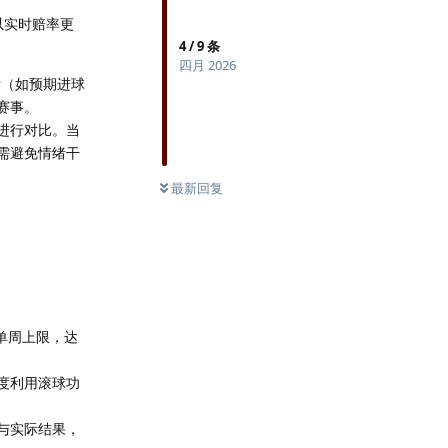
以实时赔率更
4
/
9
条
四月 2026
标（如预期进球
赛事。
进行对比。当
需避免情绪干
最新回复
单周上限，达
度利用滚球功
与实际结果，