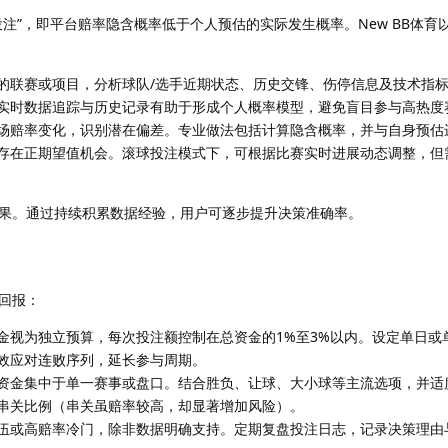
注”，即平台赔率隐含概率低于个人预估的实际发生概率。New BB体育
的联赛或项目，分析球队/选手近期状态、历史交锋、伤停信息及技术指
实时数据追踪与历史记录有助于形成个人概率模型，避免盲目参与高热度
场赔率变化，识别潜在偏差。专业做法包括计算隐含概率，并与自身预估
存在正期望值机会。滚球投注模式下，可根据比赛实时进展动态调整，但
果。通过持续积累数据经验，用户可逐步提升决策准确率。
回报：
金视为独立预算，每次投注额控制在总资金的1%至3%以内。设定单日或
效应对连败序列，延长参与周期。
资金集中于单一赛事或盘口。结合胜负、让球、大小球等主流选项，并适
串关比例（串关虽赔率较高，却显著增加风险）。
伍或高赔率冷门，除非数据明确支持。定期复盘投注日志，记录决策理由