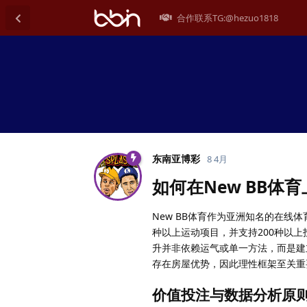
合作联系TG:@hezuo1818
东南亚博彩
8 4月
如何在New BB体
New BB体育作为亚洲知名的在线
种以上运动项目，并支持200种以
升并非依赖运气或单一方法，而是建
存在房屋优势，因此理性框架至关重
价值投注与数据分析原