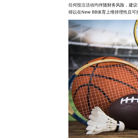
任何投注活动均伴随财务风险，建议
得以在New BB体育上维持理性且