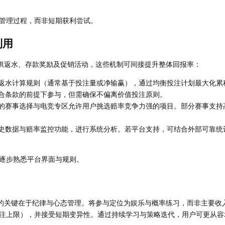
管理过程，而非短期获利尝试。
利用
常提供返水、存款奖励及促销活动，这些机制可间接提升整体回报率：
返水计算规则（通常基于投注量或净输赢），通过均衡投注计划最大化累
合条款的前提下参与，但需确保不偏离价值投注原则。
的赛事选择与电竞专区允许用户挑选赔率竞争力强的项目。部分赛事支持
史数据与赔率监控功能，进行系统分析。若平台支持，可结合外部可靠统
逐步熟悉平台界面与规则。
回报的关键在于纪律与心态管理。将参与定位为娱乐与概率练习，而非主要收
注上限），并接受短期变异性。通过持续学习与策略迭代，用户可更从容