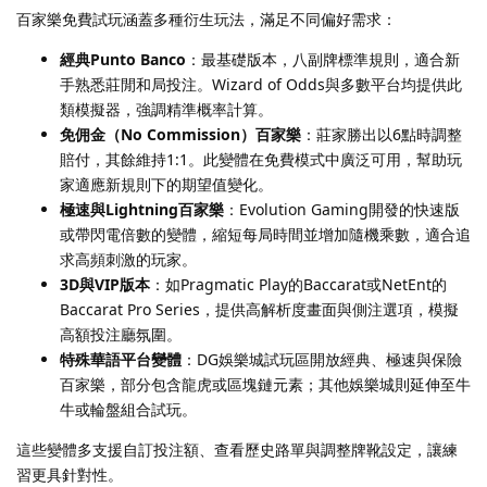
百家樂免費試玩涵蓋多種衍生玩法，滿足不同偏好需求：
經典Punto Banco
：最基礎版本，八副牌標準規則，適合新
手熟悉莊閒和局投注。Wizard of Odds與多數平台均提供此
類模擬器，強調精準概率計算。
免佣金（No Commission）百家樂
：莊家勝出以6點時調整
賠付，其餘維持1:1。此變體在免費模式中廣泛可用，幫助玩
家適應新規則下的期望值變化。
極速與Lightning百家樂
：Evolution Gaming開發的快速版
或帶閃電倍數的變體，縮短每局時間並增加隨機乘數，適合追
求高頻刺激的玩家。
3D與VIP版本
：如Pragmatic Play的Baccarat或NetEnt的
Baccarat Pro Series，提供高解析度畫面與側注選項，模擬
高額投注廳氛圍。
特殊華語平台變體
：DG娛樂城試玩區開放經典、極速與保險
百家樂，部分包含龍虎或區塊鏈元素；其他娛樂城則延伸至牛
牛或輪盤組合試玩。
這些變體多支援自訂投注額、查看歷史路單與調整牌靴設定，讓練
習更具針對性。