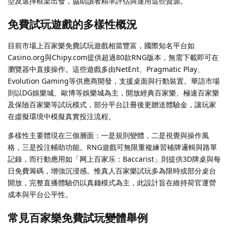
型及選擇框架出發，協助讀者精準評估與運用這些資源。
免費試玩遊戲的多樣性概況
目前市場上百家樂免費試玩遊戲相當豐富，國際知名平台如
Casino.org與Chipy.com提供超過80款RNG版本，無需下載即可在
瀏覽器中直接操作。這些遊戲多由NetEnt、Pragmatic Play、
Evolution Gaming等供應商開發，支援桌面與行動裝置。華語市場
則以DG娛樂城、歐博等娛樂城為主，開放經典百家樂、極速百家樂
及保險百家樂等試玩模式，部分平台註冊後更贈送體驗金，讓玩家
在虛擬環境中模擬真實投注流程。
多樣性主要體現在三個層面：一是規則變體，二是視覺與操作風
格，三是投注輔助功能。RNG遊戲可無限重複練習補牌邏輯與路單
記錄，而行動應用如「网上百家乐：Baccarist」則提供3D牌桌與每
日免費籌碼，增強沉浸感。惟真人百家樂試玩多為限時或部分桌台
開放，完整直播體驗仍以真錢模式為主，此設計旨在維持荷官運營
成本與平台公平性。
常見百家樂免費試玩變體舉例