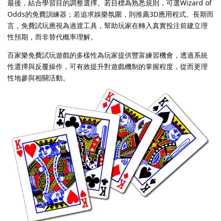
最後，結合學習目的調整選擇。若目標為熟悉規則，可選Wizard of
Odds的免費訓練器；若追求娛樂氛圍，則推薦3D應用程式。長期而
言，免費試玩應視為過渡工具，幫助玩家在轉入真實投注前建立理
性預期，而非替代概率理解。
百家樂免費試玩遊戲的多樣性為玩家提供豐富練習機會，透過系統
性選擇與反覆操作，可有效提升對遊戲機制的掌握程度，從而更理
性地參與相關活動。