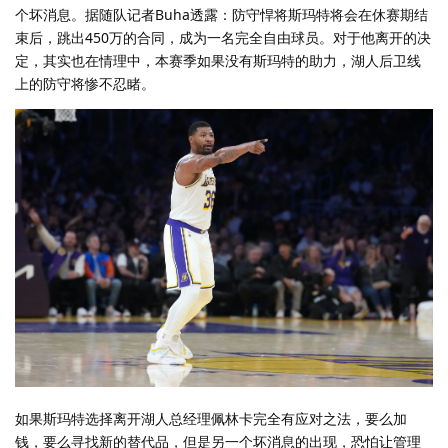
个坏消息。据随队记者Buha透露：防守悍将斯玛特将会在休赛期结
束后，跳出450万的合同，成为一名完全自由球员。对于他离开的决
定，其实也在情理中，本赛季如果没有斯玛特的助力，湖人后卫线
上的防守将惨不忍睹。
如果斯玛特选择离开湖人总经理佩林卡完全有应对之法，要么加
钱，要么寻找新的替代品，但是另一个坏消息的出现，恐怕让管理