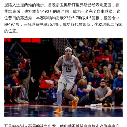
层陷入进退两难的地步。首发后卫奥斯汀里弗斯已经表明态度，赛
季结束后，他将放弃1490万的新合同，成为一名完全自由球员。这
位昔日的落选秀，本赛季场均贡献23分5.7助攻4.5篮板，投篮命中
率49.1%，三分球命中率36.1%，成功取代詹姆斯，坐稳球队二当家
的位置。
可是站在湖人高层的视角出发，他们并不希望白白放走这位冉冉升