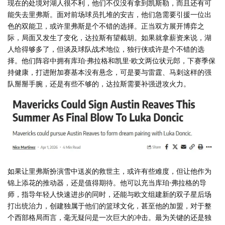
现在的处境对湖人很不利，他们不仅没有拿到凯斯勒，而且还有可
能失去里弗斯。面对前场球员扎堆的安吉，他们急需要引援一位出
色的双能卫，或许里弗斯是个不错的选择。正当双方展开博弈之
际，局面又发生了变化，达拉斯有望截胡。如果就拿薪资来说，湖
人给得够多了，但谈及球队战术地位，独行侠或许是个不错的选
择。他们阵容中拥有库珀·弗拉格和凯里·欧文两位状元郎，下赛季保
持健康，打进附加赛基本没有悬念，可是要与雷霆、马刺这样的强
队掰掰手腕，还是有些不够的，达拉斯需要补强进攻火力。
如果让里弗斯扮演雪中送炭的救世主，或许有些难度，但让他作为
锦上添花的推动器，还是值得期待。他可以充当库珀·弗拉格的导
师，指导年轻人快速进步的同时，还能与欧文组建新的双子星后场
打出统治力，创建独属于他们的篮球文化，甚至他的加盟，对于整
个西部格局而言，毫无疑问是一次巨大的冲击。最为关键的还是独