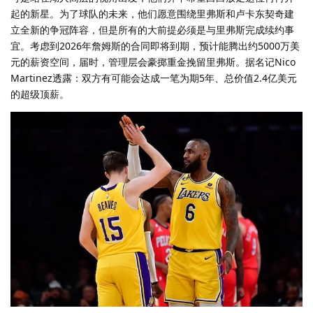
起的新星。为了球队的未来，他们愿意围绕里弗斯和卢卡东契奇建
立全新的争冠阵容，但是所有的大前提必须是与里弗斯完成续约事
宜。考虑到2026年詹姆斯的合同即将到期，预计能腾出约5000万美
元的薪资空间，届时，管理层会豪掷重金挽留里弗斯。据名记Nico
Martinez透露：双方有可能会达成一笔为期5年、总价值2.4亿美元
的超级顶薪。