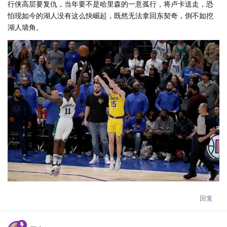
行侠高层要复仇，当年要不是哈里森的一意孤行，将卢卡送走，恐
怕现如今的湖人没有这么快崛起，既然无法拿回东契奇，倒不如挖
湖人墙角。
回复