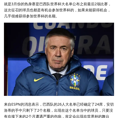
就是3月份的热身赛是巴西队世界杯大名单公布之前最后2场比赛，
这次征召的球员也都是有机会参加世界杯的，如果未能获得机会，
几乎很难获得参加世界杯的名额。
来自ESPN的消息表示，巴西队的26人大名单已经确定了24席，安切
洛蒂的手中只剩下了2个名额，出现在这个名单当中的球员，只要没
有在接下来的2个月遭遇严重的伤病，肯定会出现在世界杯的舞台