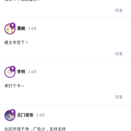
回复
晨晓
2 4月
楼主辛苦了！
回复
李明
2 4月
来打个卡～
回复
北门老张
2 4月
社区环境干净，广告少，支持支持