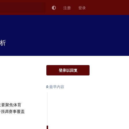
注册
登录
解析
登录以回复
最早内容
主要聚焦体育
，强调赛事覆盖