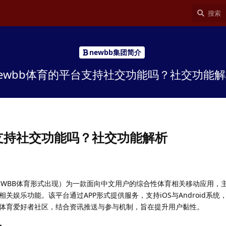
newbb集团简介
ewbb体育的平台支持社交功能吗？社交功能
台支持社交功能吗？社交功能解析
育或NEWBB体育形式出现）为一款面向中文用户的综合性体育相关移动应用，
关娱乐功能。该平台通过APP形式提供服务，支持iOS与Android系统
体育爱好者社区，结合资讯推送与参与机制，旨在提升用户黏性。