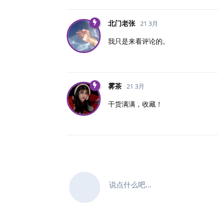
北门老张
21 3月
我只是来看评论的。
雾茶
21 3月
干货满满，收藏！
说点什么吧...