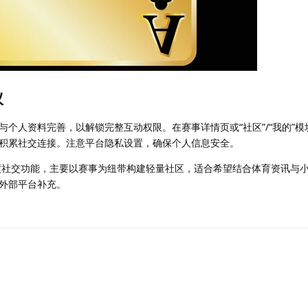
议
个人资料完善，以解锁完整互动权限。在赛事详情页或“社区”/“我的”模
积累社交连接。注意平台隐私设置，确保个人信息安全。
适度社交功能，主要以赛事为纽带构建轻量社区，适合希望结合体育资讯与
外部平台补充。