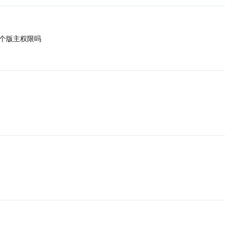
个版主权限吗