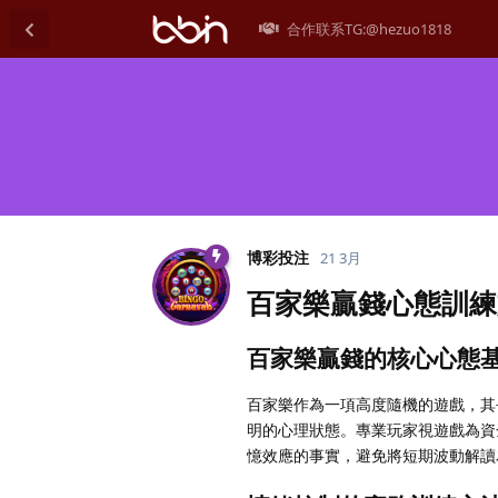
合作联系TG:@hezuo1818
博彩投注
21 3月
百家樂贏錢心態訓練
百家樂贏錢的核心心態
百家樂作為一項高度隨機的遊戲，其
明的心理狀態。專業玩家視遊戲為資
憶效應的事實，避免將短期波動解讀