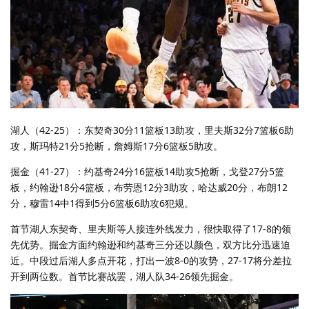
湖人（42-25）：东契奇30分11篮板13助攻，里夫斯32分7篮板6助
攻，斯玛特21分5抢断，詹姆斯17分6篮板5助攻。
掘金（41-27）：约基奇24分16篮板14助攻5抢断，戈登27分5篮
板，约翰逊18分4篮板，布劳恩12分3助攻，哈达威20分，布朗12
分，穆雷14中1得到5分6篮板6助攻6犯规。
首节湖人东契奇、里夫斯等人接连外线发力，很快取得了17-8的领
先优势。掘金方面约翰逊和约基奇三分还以颜色，双方比分迅速迫
近。中段过后湖人多点开花，打出一波8-0的攻势，27-17将分差拉
开到两位数。首节比赛战罢，湖人队34-26领先掘金。