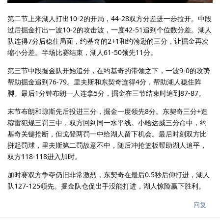
第二节上来湖人打出10-2的开局，44-28双方分差进一步拉开。中段
过后掘金打出一波10-2的攻击波，一度42-51追到个位数分差。湖人
队连得7分后稳住局面，约基奇的2+1和约翰逊的三分，让掘金再次
缩小分差。半场比赛结束，湖人61-50领先11分。
第三节中段掘金队开始追分，在约基奇的带领之下，一波9-0的攻势
帮助掘金追到76-79。里夫斯和东契奇连得4分，帮助湖人稳住阵
脚。最后1分钟布朗一人连拿5分，掘金在三节结束时追到87-87。
末节布朗和琼斯先后投进三分，掘金一度领先8分。东契奇三分+造
穆雷犯规三罚三中，双方回到同一水平线。小哈达威三分命中，约
基奇关键抢断，但戈登两罚一中给湖人留下机会。最后时刻双方比
拼起罚球，里夫斯第二罚故意不中，随后冲抢篮板帮助湖人追平，
双方118-118进入加时。
加时赛双方争夺仍旧非常激烈，东契奇在最后0.5秒后仰打进，湖人
队127-125领先。掘金队仓促出手没能打进，湖人惊险赢下胜利。
回复