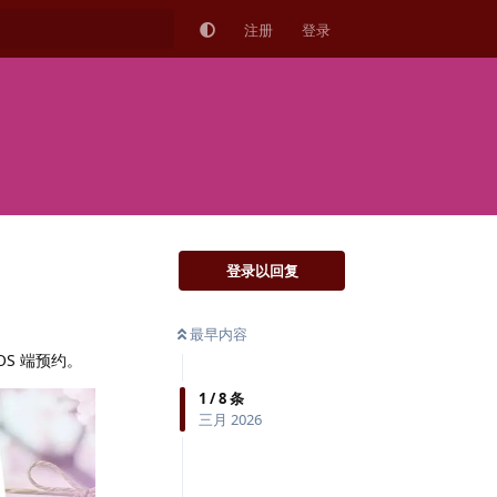
注册
登录
登录以回复
最早内容
OS 端预约。
1
/
8
条
三月 2026