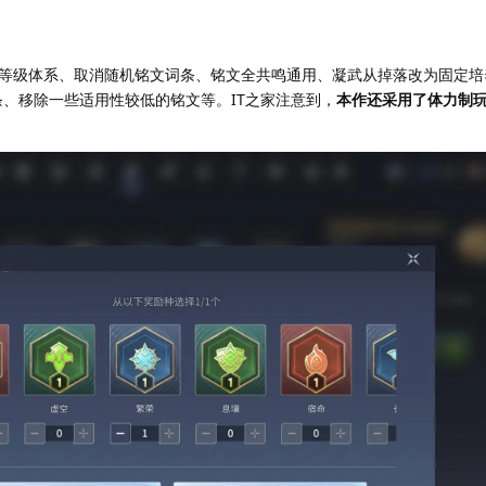
等级体系、取消随机铭文词条、铭文全共鸣通用、凝武从掉落改为固定培
条、移除一些适用性较低的铭文等。IT之家注意到，
本作还采用了体力制