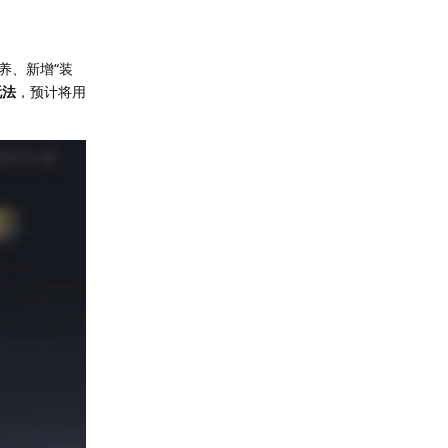
养、新增“装
玩法
，预计将用