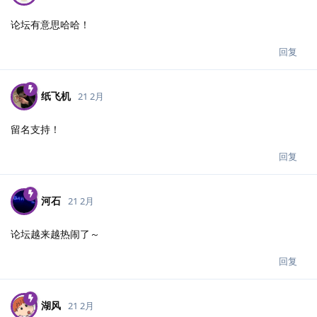
论坛有意思哈哈！
回复
纸飞机
21 2月
留名支持！
回复
河石
21 2月
论坛越来越热闹了～
回复
湖风
21 2月