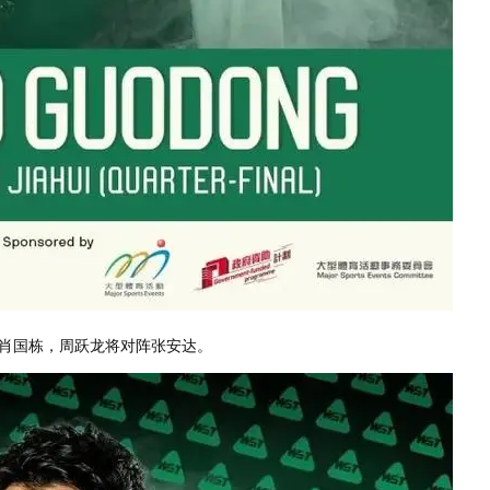
肖国栋，周跃龙将对阵张安达。