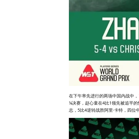
在下午率先进行的两场中国内战中，
¼决赛，赵心童在4比1领先被追平
志，5比4逆转战胜阿里·卡特，四