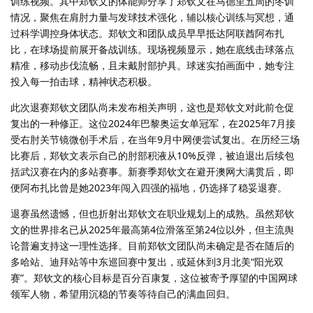
训练视频。其中郑钦文的体能师分享了郑钦文在马德里五周的冬训
情况，聚焦在肩肘力量与发球技术强化，辅以核心训练与冥想，通
过科学调控身体状态。郑钦文和团队成员早早抵达阿联酋阿布扎
比，在球场提前展开备战训练。现场视频显示，她在底线击球落点
精准，移动步伐流畅，且未戴肘部护具。球迷实拍画面中，她专注
投入每一拍击球，精神状态积极。
此次退赛郑钦文团队尚未发布相关声明，这也是郑钦文对此前仓促
复出的一种修正。这位2024年巴黎奥运女单冠军，在2025年7月接
受右肘关节镜微创手术后，在当年9月中网便尝试复出。在历经三场
比赛后，郑钦文表示自己的肘部积液从10%反弹，被迫退出后续包
括武汉赛在内的多站赛事。新赛季郑钦文在避开澳网大满贯后，即
便阿布扎比曾是她2023年闯入四强的福地，仍选择了稳妥退赛。
退赛虽然遗憾，但也折射出郑钦文在职业规划上的成熟。虽然郑钦
文的世界排名已从2025年最高第4位滑落至第24位以外，但主流舆
论普遍支持这一理性选择。目前郑钦文团队尚未确定是否在随后的
多哈站、迪拜站等中东巡回赛中复出，或延休到3月北美“阳光双
赛”。郑钦文的核心目标是百分百康复，这位被寄予厚望的中国网球
领军人物，希望用沉稳的节奏等待自己的满血回归。