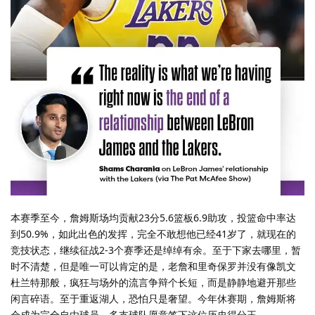
本赛季至今，詹姆斯场均贡献23分5.6篮板6.9助攻，投篮命中率达
到50.9%，如此出色的发挥，完全不敢想他已经41岁了，就现在的
竞技状态，继续征战2-3个赛季还是绰绰有余。至于下家去哪里，暂
时不清楚，但是唯一可以肯定的是，老詹和里奇保罗并没有像凯文
杜兰特那般，疯狂与场外的流言争辩个长短，而是静静地避开那些
闲言碎语。至于重返湖人，恐怕只是奢望。今年休赛期，詹姆斯将
会成为完全自由球员，多支球队愿意签下这位历史得分王。