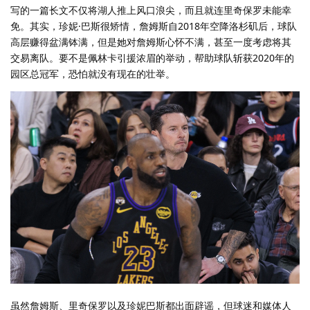
写的一篇长文不仅将湖人推上风口浪尖，而且就连里奇保罗未能幸
免。其实，珍妮·巴斯很矫情，詹姆斯自2018年空降洛杉矶后，球队
高层赚得盆满钵满，但是她对詹姆斯心怀不满，甚至一度考虑将其
交易离队。要不是佩林卡引援浓眉的举动，帮助球队斩获2020年的
园区总冠军，恐怕就没有现在的壮举。
虽然詹姆斯、里奇保罗以及珍妮巴斯都出面辟谣，但球迷和媒体人