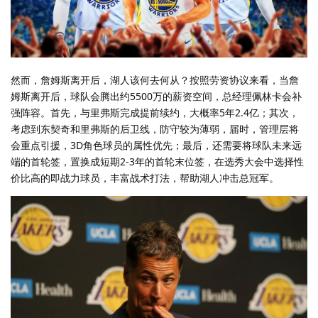
然而，詹姆斯离开后，湖人该何去何从？按照劳资协议来看，当詹
姆斯离开后，球队会腾出约5500万的薪资空间，总经理佩林卡会补
强阵容。首先，与里弗斯完成提前续约，大概率5年2.4亿；其次，
考虑到东契奇和里弗斯的后卫线，防守较为薄弱，届时，管理层将
会重点引援，3D角色球员的属性优先；最后，还需要将球队未来远
端的首轮签，置换成短期2-3年的首轮末位签，在选秀大会中选择性
价比高的即战力球员，丰富战术打法，帮助湖人冲击总冠军。