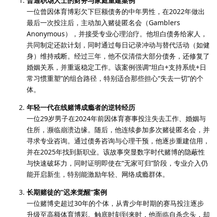
普通职场人士的财务与家庭重建案例
一位曾因体育博彩欠下巨额债务的中年男性，在2022年做出
最后一次投注后，主动加入赌徒匿名会（Gamblers
Anonymous），并接受专业心理治疗。他坦白债务给家人，
共同制定还款计划，同时通过每日记录冲动与替代活动（如健
身）维持戒断。经过三年，他不仅清偿大部分债务，还修复了
婚姻关系，并重返稳定工作。该案例强调“坦白+支持系统+日
常习惯重塑”的组合路径，特别适合那些担心“失去一切”的个
体。
年轻一代在线赌博成瘾者的逆转经历
一位29岁男子在2024年前因体育赛事投注失去工作、婚姻与
住所，濒临崩溃边缘。随后，他连续参加多次赌徒匿名会，并
寻求专业咨询。通过债务咨询与心理干预，他逐步重建信用，
并在2025年找到新职业。该故事突显数字时代赌博的隐蔽性
与快速破坏力，同时证明即使在“无家可归”阶段，专业介入仍
能开启新生，特别能激励年轻、网络成瘾群体。
长期赌徒的“迟来觉醒”案例
一位赌博史超过30年的个体，从青少年时期的赛马投注逐步
升级至高额体育博彩。触底时刻到来时，他面临自杀念头，却