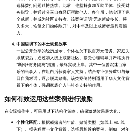
选择拨打问题赌博热线。此后，他坚持参加互助团体、接受财
务指导，并通过分享自身经历帮助他人。多年后，他实现了完
全戒断，并成为社区支持者。该案例证明“无论赌龄多长、损
失多大，恢复之门始终敞开”，对中年及以上戒赌者最具震撼
力。
中国语境下的本土恢复故事
一些公开分享的经历显示，个体在欠下数百万元债务、家庭关
系破裂后，通过加入线上戒赌社区、接受心理辅导并严格执行
“断网+财务隔离”措施，最终实现上岸。其中一位曾沉迷百家
乐的当事人，在坦白后获得家人支持，结合专业债务重组与每
日自我对话，逐步脱离赌瘾。该类案例特别适用于华人文化背
景下的个体，强调家庭介入与社会支持的作用。
如何有效运用这些案例进行激励
在实际操作中，可采用以下结构化策略，确保激励效果最大化：
个性化匹配
：根据戒赌者的年龄、赌博类型（如线上 vs. 线
下）、损失程度与文化背景，选择最相近的案例。例如，对年