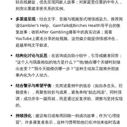
轻在线赌徒，优先呈现同龄人故事；对家庭责任重的中年人，
则突出重建亲密关系的实例。
多渠道呈现
：结合文字、音频与视频形式增强感染力。推荐阅
读Gambler’s Help、GamTalk或Birches Health等平台的恢
复故事；收听After Gambling播客中的真实访谈；观看
YouTube上匿名分享的短视频。这些媒介能提供情感冲击，
超越单纯文字叙述。
结构化讨论与反思
：在咨询或自助小组中，引导戒赌者回答：
“这个人与我最相似的地方是什么？”“他/她在哪个关键时刻做
出改变？”“我今天能模仿哪一步？”这种主动加工能将外部故
事内化为个人动力。
结合警示与希望平衡
：先简述案例中的低谷（如自杀念头、巨
额债务），再聚焦转折与成果，避免单纯“励志鸡汤”。同时强
调：成功并非一蹴而就，而是通过反复求助、调整与坚持实现
的。
持续强化
：建议每日或每周回顾一则成功故事，作为“心理疫
苗”。许多康复者表示，这种习惯帮助他们在冲动来临时迅速