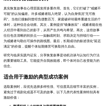
真实恢复故事在心理层面发挥多重作用。首先，它们打破了“戒赌不
可能”的认知偏差。许多戒赌者陷入绝望，认为自身情况“无可救
药”。当他们接触到曾经负债数百万、家庭破碎却最终重建生活的个
体时，这种信念会动摇。其次，案例提供“镜像效应”：戒赌者能在他
人经历中看到自己的影子，从而产生共鸣与希望。再次，这些故事
往往包含清晰的转折点——如触底时刻、求助决定与持续行动——
为戒赌者勾勒出可操作的路线图。最后，长期成功的叙述强化“延迟
满足”的价值，提醒个体短期痛苦可换取持久自由。
研究与临床实践均证实，分享恢复叙事是动机访谈与认知行为疗法
的重要辅助工具。它能提升自我效能感，即个体对自己改变能力的
信念。
适合用于激励的典型成功案例
选取案例时，应优先选择多样性强、可信度高且细节丰富的实例，
避免过于戏剧化或遥不可及的故事。以下几类代表性案例特别具有
激励价值：