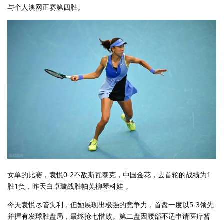
与个人澳网正赛第四胜。
女单的比赛，袁悦0-2不敌斯瓦泰克，中国金花，去首轮的战绩为1
胜1负，昨天白卓璇战胜帕芙柳琴科娃 。
今天袁悦尽管失利，但她展现出极强的竞争力，首盘一度以5-3领先
并握有发球胜盘局，最终抢七惜败。第二盘因腰部不适申请医疗暂