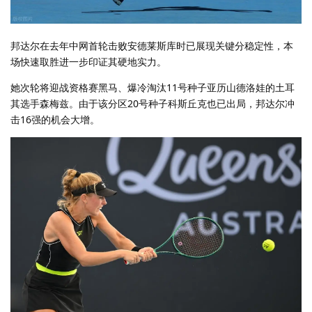
邦达尔在去年中网首轮击败安德莱斯库时已展现关键分稳定性，本
场快速取胜进一步印证其硬地实力。
她次轮将迎战资格赛黑马、爆冷淘汰11号种子亚历山德洛娃的土耳
其选手森梅兹。由于该分区20号种子科斯丘克也已出局，邦达尔冲
击16强的机会大增。