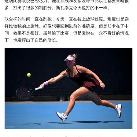
这场比赛袁悦已经尽力。她在底线和发接发环节比以往都要果断很
多，打出了很多的制胜分。斯瓦泰克今天也打的不一样。
联合杯的时间一直在乱抡，今天一直在拉上旋球过渡。角度也是选
择比较稳的上旋球。好像想要回到以前的准确度。但是却卡在了中
间，效果不是很好。虽然输了比赛，但是袁悦在一众不看好的情况
下，也发挥出了自己的所长。