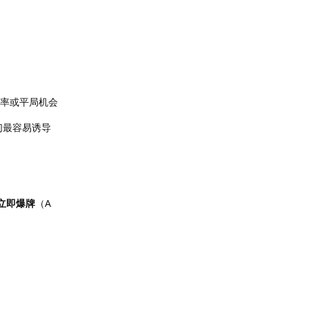
胜率或平局机会
们最容易诱导
立即爆牌
（A