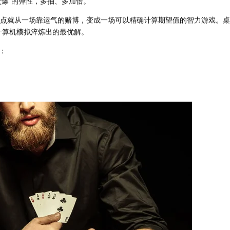
一次爆”的弹性，多抽、多加倍。
1点就从一场靠运气的赌博，变成一场可以精确计算期望值的智力游戏。
次计算机模拟淬炼出的最优解。
：