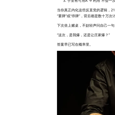
手里有可用A → 利用“不会
当你真正内化这些反直觉的逻辑，2
“要牌”或“停牌”，背后都是数十万
下次坐上赌桌，不妨轻声问自己一句
“这次，是我爆，还是让庄家爆？”
答案早已写在概率里。