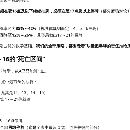
庄家的规则开始。
须在硬16点及以下继续抽牌，必须在硬17点及以上停牌
（部分赌场对软1
牌概率约为
35%～42%
（视具体规则而定，4、5、6最高）
率骤降至
12%～26%
，且容易做出17～21的强牌
期占优的数学基础。
我们的全部策略，都围绕着“尽量把爆牌的责任推给庄
16的“死亡区间”
的牌型，或A已只能算1点。
1点中最煎熬的抉择：
尤其是12、13、14、15）
出17～21你就输
3～16点停牌
点全部
勇敢停牌
（这是全表中最反直觉、也最关键的部分）