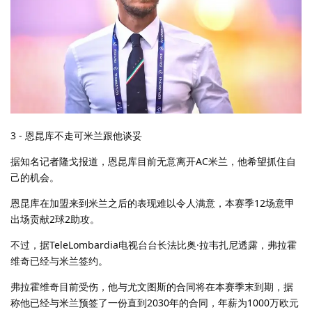
3 - 恩昆库不走可米兰跟他谈妥
据知名记者隆戈报道，恩昆库目前无意离开AC米兰，他希望抓住自
己的机会。
恩昆库在加盟来到米兰之后的表现难以令人满意，本赛季12场意甲
出场贡献2球2助攻。
不过，据TeleLombardia电视台台长法比奥·拉韦扎尼透露，弗拉霍
维奇已经与米兰签约。
弗拉霍维奇目前受伤，他与尤文图斯的合同将在本赛季末到期，据
称他已经与米兰预签了一份直到2030年的合同，年薪为1000万欧元