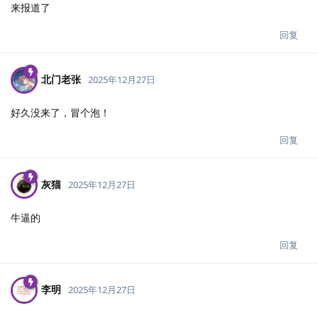
来报道了
回复
北门老张
2025年12月27日
好久没来了，冒个泡！
回复
灰猫
2025年12月27日
牛逼的
回复
李明
2025年12月27日