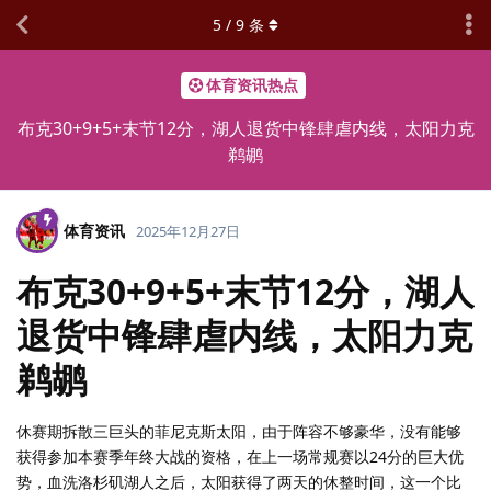
5
/
9
条
体育资讯热点
布克30+9+5+末节12分，湖人退货中锋肆虐内线，太阳力克
鹈鹕
体育资讯
2025年12月27日
布克30+9+5+末节12分，湖人
退货中锋肆虐内线，太阳力克
鹈鹕
休赛期拆散三巨头的菲尼克斯太阳，由于阵容不够豪华，没有能够
获得参加本赛季年终大战的资格，在上一场常规赛以24分的巨大优
势，血洗洛杉矶湖人之后，太阳获得了两天的休整时间，这一个比