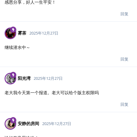
感恩分享，好人一生平安！
回复
雾茶
2025年12月27日
继续潜水中～
回复
阳光湾
2025年12月27日
老大我今天第一个报道。老大可以给个版主权限吗
回复
安静的房间
2025年12月27日