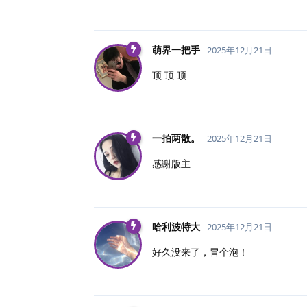
萌界一把手
2025年12月21日
顶 顶 顶
一拍两散。
2025年12月21日
感谢版主
哈利波特大
2025年12月21日
好久没来了，冒个泡！