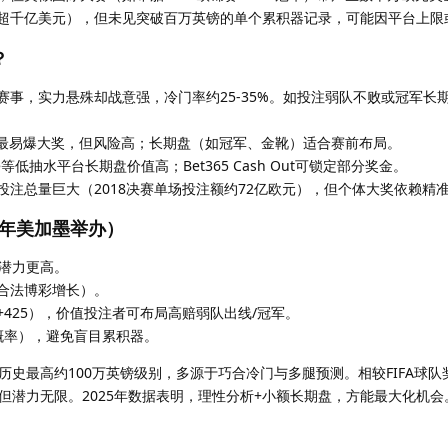
超千亿美元），但未见突破百万英镑的单个累积器记录，可能因平台上限
？
赛事，实力悬殊却战意强，冷门率约25-35%。如投注弱队不败或冠军长
y）最易爆大奖，但风险高；长期盘（如冠军、金靴）适合赛前布局。
cle等低抽水平台长期盘价值高；Bet365 Cash Out可锁定部分奖金。
投注总量巨大（2018决赛单场投注额约72亿欧元），但个体大奖依赖精
26年美加墨举办）
门潜力更高。
合法博彩增长）。
425），价值投注者可布局高赔弱队出线/冠军。
概率），避免盲目累积器。
史最高约100万英镑级别，多源于巧合冷门与多腿预测。相较FIFA球队
但潜力无限。2025年数据表明，理性分析+小额长期盘，方能最大化机会