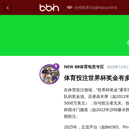
合作联系TG:@hezuo1818
NEW BB体育电竞专区
2025年12月
体育投注世界杯奖金有多
在体育投注领域，“世界杯奖金”通常指
队的奖金池。后者虽丰厚（如2022年
5000万美元），但与投注者无关。
杯因冷门频发（如2022年沙特爆冷胜
期投注。
2025年，主流平台（如Bet365、