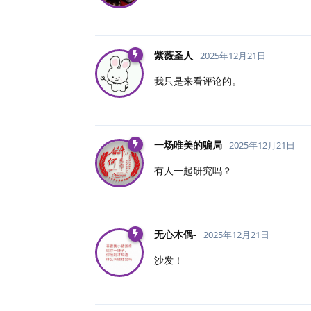
紫薇圣人
2025年12月21日
我只是来看评论的。
一场唯美的骗局
2025年12月21日
有人一起研究吗？
无心木偶-
2025年12月21日
沙发！