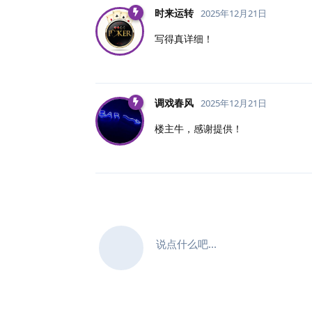
时来运转
2025年12月21日
写得真详细！
调戏春风
2025年12月21日
楼主牛，感谢提供！
说点什么吧...