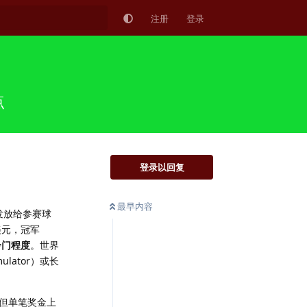
注册
登录
点
登录以回复
最早内容
方发放给参赛球
美元，冠军
冷门程度
。世界
ator）或长
，但单笔奖金上