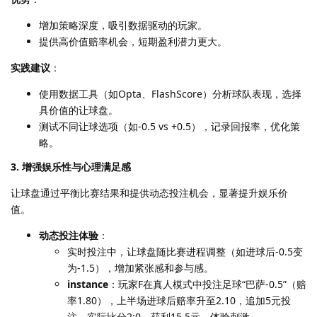
增加策略深度，吸引数据驱动的玩家。
提供高价值赔率机会，短期盈利潜力更大。
实践建议
：
使用数据工具（如Opta、FlashScore）分析球队表现，选择
具价值的让球盘。
测试不同让球选项（如-0.5 vs +0.5），记录回报率，优化策
略。
3. 增强娱乐性与心理满足感
让球盘通过平衡比赛结果和提供动态投注机会，显著提升娱乐价
值。
动态投注体验
：
实时投注中，让球盘随比赛进程调整（如进球后-0.5变
为-1.5），增加紧张感和参与感。
instance
：玩家F在真人模式中投注足球“巴萨-0.5”（赔
率1.80），上半场进球后赔率升至2.10，追加5元投
注，实际比分2:0，获利15.5元，体验刺激。