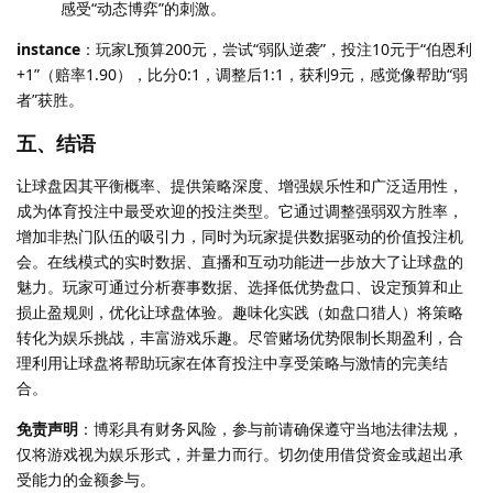
感受“动态博弈”的刺激。
instance
：玩家L预算200元，尝试“弱队逆袭”，投注10元于“伯恩利
+1”（赔率1.90），比分0:1，调整后1:1，获利9元，感觉像帮助“弱
者”获胜。
五、结语
让球盘因其平衡概率、提供策略深度、增强娱乐性和广泛适用性，
成为体育投注中最受欢迎的投注类型。它通过调整强弱双方胜率，
增加非热门队伍的吸引力，同时为玩家提供数据驱动的价值投注机
会。在线模式的实时数据、直播和互动功能进一步放大了让球盘的
魅力。玩家可通过分析赛事数据、选择低优势盘口、设定预算和止
损止盈规则，优化让球盘体验。趣味化实践（如盘口猎人）将策略
转化为娱乐挑战，丰富游戏乐趣。尽管赌场优势限制长期盈利，合
理利用让球盘将帮助玩家在体育投注中享受策略与激情的完美结
合。
免责声明
：博彩具有财务风险，参与前请确保遵守当地法律法规，
仅将游戏视为娱乐形式，并量力而行。切勿使用借贷资金或超出承
受能力的金额参与。