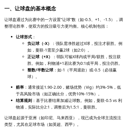
一、让球盘的基本概念
让球盘通过为比赛中的一方设置“让球”数（如-0.5、+1、-1.5），调
整理论胜率，使双方的投注吸引力更均衡。核心机制包括：
让球形式
：
负让球（-X）
：强队需净胜超过X球，投注才获胜。例
如，曼联-1需至少赢2球（如2:0）。
正让球（+X）
：弱队可输X球内或平局/获胜，投注获
胜。例如，利物浦+1若比赛为0:1或平局，投注仍胜。
整数/半数让球
：如-1（平局退款）或-0.5（必须赢
球）。
赔率
：通常接近1.90-2.00，赌场优势（Vig）约3%-5%，低
于高风险市场（如正确比分，优势10%-15%）。
结算规则
：基于比赛结果加减让球数。例如，曼联-0.5 vs 利
物浦，实际比分2:1，调整后为1.5:1，曼联胜。
让球盘起源于亚洲（如印尼、马来西亚），现已成为全球主流投注
类型，尤其在足球市场（如英超、西甲）。