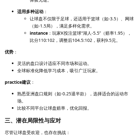
适用多种运动
：
让球盘不仅限于足球，还适用于篮球（如-3.5）、网球
（如-1.5局），满足多样化需求。
instance
：玩家K投注篮球“湖人-5.5”（赔率1.95），
比分110:102，调整后104.5:102，获利9.5元。
优势
：
灵活的盘口设计适应不同市场和运动。
全球标准化降低学习成本，吸引广泛玩家。
practice建议
：
熟悉亚洲盘口规则（如-0.25退半款），选择适合的运动市
场。
比较不同平台让球盘赔率，优化回报。
三、潜在局限性与应对
尽管让球盘受欢迎，也存在挑战：