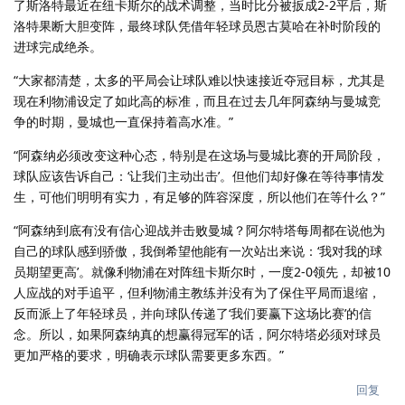
了斯洛特最近在纽卡斯尔的战术调整，当时比分被扳成2-2平后，斯
洛特果断大胆变阵，最终球队凭借年轻球员恩古莫哈在补时阶段的
进球完成绝杀。
“大家都清楚，太多的平局会让球队难以快速接近夺冠目标，尤其是
现在利物浦设定了如此高的标准，而且在过去几年阿森纳与曼城竞
争的时期，曼城也一直保持着高水准。”
“阿森纳必须改变这种心态，特别是在这场与曼城比赛的开局阶段，
球队应该告诉自己：‘让我们主动出击’。但他们却好像在等待事情发
生，可他们明明有实力，有足够的阵容深度，所以他们在等什么？”
“阿森纳到底有没有信心迎战并击败曼城？阿尔特塔每周都在说他为
自己的球队感到骄傲，我倒希望他能有一次站出来说：‘我对我的球
员期望更高’。就像利物浦在对阵纽卡斯尔时，一度2-0领先，却被10
人应战的对手追平，但利物浦主教练并没有为了保住平局而退缩，
反而派上了年轻球员，并向球队传递了‘我们要赢下这场比赛’的信
念。所以，如果阿森纳真的想赢得冠军的话，阿尔特塔必须对球员
更加严格的要求，明确表示球队需要更多东西。”
回复