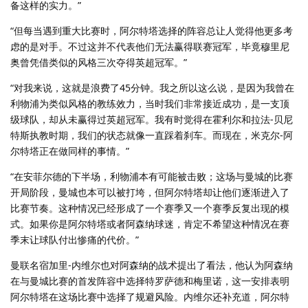
备这样的实力。”
“但每当遇到重大比赛时，阿尔特塔选择的阵容总让人觉得他更多考
虑的是对手。不过这并不代表他们无法赢得联赛冠军，毕竟穆里尼
奥曾凭借类似的风格三次夺得英超冠军。”
“对我来说，这就是浪费了45分钟。我之所以这么说，是因为我曾在
利物浦为类似风格的教练效力，当时我们非常接近成功，是一支顶
级球队，却从未赢得过英超冠军。我有时觉得在霍利尔和拉法-贝尼
特斯执教时期，我们的状态就像一直踩着刹车。而现在，米克尔-阿
尔特塔正在做同样的事情。”
“在安菲尔德的下半场，利物浦本有可能被击败；这场与曼城的比赛
开局阶段，曼城也本可以被打垮，但阿尔特塔却让他们逐渐进入了
比赛节奏。这种情况已经形成了一个赛季又一个赛季反复出现的模
式。如果你是阿尔特塔或者阿森纳球迷，肯定不希望这种情况在赛
季末让球队付出惨痛的代价。”
曼联名宿加里-内维尔也对阿森纳的战术提出了看法，他认为阿森纳
在与曼城比赛的首发阵容中选择特罗萨德和梅里诺，这一安排表明
阿尔特塔在这场比赛中选择了规避风险。内维尔还补充道，阿尔特