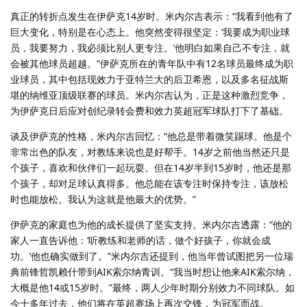
真正的转折点发生在伊萨克14岁时。米内尔吉表示：“我看到他有了
巨大变化，特别是在心态上。他突然变得很坚定：‘我要成为职业球
员，我要努力，我必须比别人更专注。’他明白如果自己不专注，就
会被其他球员超越。”伊萨克所在的青年队中有12名球员最终成为职
业球员，其中包括现效力于亚特兰大的后卫希恩，以及多名征战斯
堪的纳维亚顶级联赛的球员。米内尔吉认为，正是这种激烈竞争，
为伊萨克日后应对创纪录转会费和效力英超冠军球队打下了基础。
谈及伊萨克的性格，米内尔吉回忆：“他总是带着微笑踢球。他是个
非常出色的队友，对教练来说也是好帮手。14岁之前他当然还只是
个孩子，喜欢和伙伴们一起玩耍。但在14岁半到15岁时，他还是那
个孩子，却对足球认真得多。他总能在该专注时保持专注，该放松
时也能放松。我认为这就是他最大的优势。”
伊萨克的家庭也为他的成长提供了坚实支持。米内尔吉透露：“他的
家人一直告诉他：‘听教练和老师的话，做个好孩子，你就会成
功。’他也确实做到了。”米内尔吉还提到，他当年曾试图把另一位瑞
典前锋哲凯赖什带到AIK索尔纳青训。“我当时想让他来AIK索尔纳，
大概是他14或15岁时。”最终，两人少年时期分别效力不同球队。如
今十多年过去，他们将在英超赛场上再次交锋，为冠军而战。