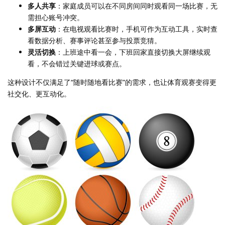
多人共享
：家庭成员可以在不同房间同时观看同一场比赛，无
需担心账号冲突。
多屏互动
：在电视观看比赛时，手机可作为互动工具，实时查
看数据分析、赛事评论甚至参与投票竞猜。
灵活切换
：上班途中看一会，下班回家直接切换大屏继续观
看，不会错过关键进球或赛点。
这种设计不仅满足了“随时随地看比赛”的需求，也让体育观赛变得更
社交化、更互动化。