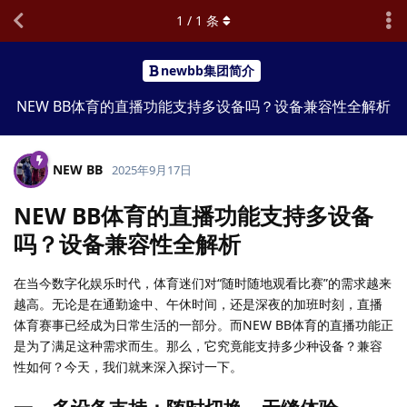
1
/
1
条
newbb集团简介
NEW BB体育的直播功能支持多设备吗？设备兼容性全解析
NEW BB
2025年9月17日
NEW BB体育的直播功能支持多设备
吗？设备兼容性全解析
在当今数字化娱乐时代，体育迷们对“随时随地观看比赛”的需求越来
越高。无论是在通勤途中、午休时间，还是深夜的加班时刻，直播
体育赛事已经成为日常生活的一部分。而NEW BB体育的直播功能正
是为了满足这种需求而生。那么，它究竟能支持多少种设备？兼容
性如何？今天，我们就来深入探讨一下。