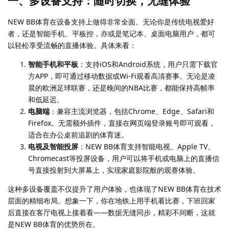
一、多设备支持：随时切换，无缝体验
NEW BB体育在设备支持上做得非常全面。无论你是传统电视爱好
者，还是智能手机、平板控，亦或是笔记本、桌面电脑用户，都可
以轻松享受流畅的直播体验。具体来看：
智能手机和平板
：支持iOS和Android系统，用户只需下载官
方APP，即可通过移动数据或Wi-Fi观看高清赛事。无论是凌
晨的欧洲足球联赛，还是晚间的NBA比赛，都能保持高帧率
和低延迟。
电脑端
：兼容主流浏览器，包括Chrome、Edge、Safari和
Firefox。无需额外插件，直接在网页端登录账号即可观看，
适合在办公桌前追剧的体育迷。
电视及智能投屏
：NEW BB体育支持智能电视、Apple TV、
Chromecast等投屏设备，用户可以将手机或电脑上的直播信
号直接投射到大屏幕上，实现家庭影院般的观赛体验。
这种多设备覆盖不仅提升了用户体验，也体现了NEW BB体育在技术
层面的精细布局。想象一下，你在地铁上用手机看比赛，下班回家
后直接在客厅电视上接着看——数据无缝同步，精彩不间断，这就
是NEW BB体育的优势所在。