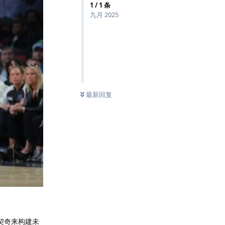
1
/
1
条
九月 2025
最新回复
契奇来构建未