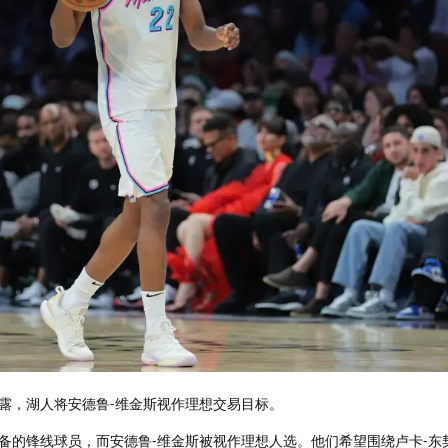
媒透露，湖人将安德鲁-维金斯视作理想交易目标。
备的锋线球员，而安德鲁-维金斯被视作理想人选。他们希望围绕卢卡-东