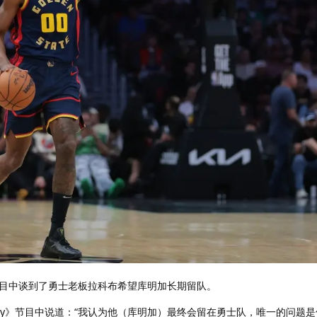
在节目中谈到了勇士老板拉科布希望库明加长期留队。
A Today》节目中说道：“我认为他（库明加）最终会留在勇士队，唯一的问题