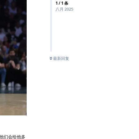
1
/
1
条
八月 2025
最新回复
是他们会给他多