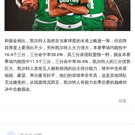
和掘金相比，凯尔特人虽然在当家球星的水准上略逊一筹，但在阵
容厚度上要强出不少，另外凯尔特人火力强大，本赛季场均能投中
16.4个三分，三分命中率38.6%，其三分表现联盟独一档，掘金本赛
季场均能投中11.5个三分，三分命中率36.8%，凯尔特人的三分优势
巨大。凯尔特人首发五人都有很强的自主得分能力，替补中也有霍
福德、豪瑟、蒂尔曼等好手，他们的容错率非常高，这是其他球队
无法媲美的，从纸面情况而言，凯尔特人有能力在季后赛的巅峰对
决中击败掘金。
回复