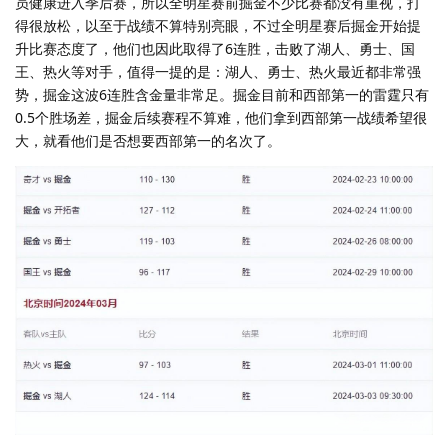
员健康进入季后赛，所以全明星赛前掘金不少比赛都没有重视，打
得很放松，以至于战绩不算特别亮眼，不过全明星赛后掘金开始提
升比赛态度了，他们也因此取得了6连胜，击败了湖人、勇士、国
王、热火等对手，值得一提的是：湖人、勇士、热火最近都非常强
势，掘金这波6连胜含金量非常足。掘金目前和西部第一的雷霆只有
0.5个胜场差，掘金后续赛程不算难，他们拿到西部第一战绩希望很
大，就看他们是否想要西部第一的名次了。