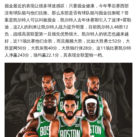
掘金最近的表现让很多球迷感叹：只要掘金健康，今年季后赛西部
没有球队能与他们抗衡。那么东部是否有球队能与掘金抗衡呢？答
案是凯尔特人可以叫板掘金，凯尔特人去年休赛期引入了波津+霍勒
迪，这2人的到来让凯尔特人战力提升明显，目前凯尔特人48胜12
负，战绩高居联盟第一且领先优势很大。凯尔特人的状态也越来越
好，近11场比赛他们全胜，而且频频大胜，比如大胜勇士52分，大
胜篮网50分，大胜灰熊40分，大胜独行侠28分。这11场比赛凯尔特
人净赢243分，场均赢22.1分，其表现全联盟独一档。