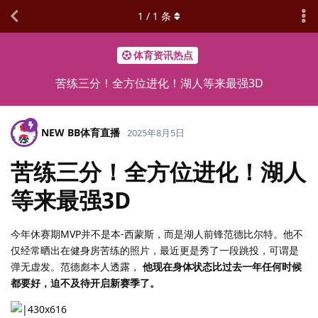
1
/
1
条
体育资讯热点
苦练三分！全方位进化！湖人等来最强3D
NEW BB体育直播
2025年8月5日
苦练三分！全方位进化！湖人
等来最强3D
今年休赛期MVP并不是本-西蒙斯，而是湖人前锋范德比尔特。他不
仅经常晒出在健身房苦练的照片，最近更是秀了一段跳投，可谓是
弹无虚发。范德彪本人透露，
他现在身体状态比过去一年任何时候
都要好，迫不及待开启新赛季了。