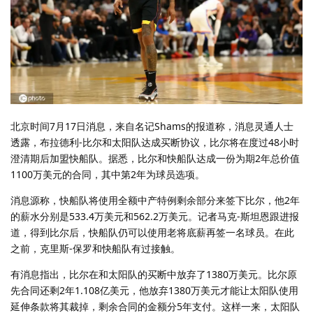
北京时间7月17日消息，来自名记Shams的报道称，消息灵通人士
透露，布拉德利-比尔和太阳队达成买断协议，比尔将在度过48小时
澄清期后加盟快船队。据悉，比尔和快船队达成一份为期2年总价值
1100万美元的合同，其中第2年为球员选项。
消息源称，快船队将使用全额中产特例剩余部分来签下比尔，他2年
的薪水分别是533.4万美元和562.2万美元。记者马克-斯坦恩跟进报
道，得到比尔后，快船队仍可以使用老将底薪再签一名球员。在此
之前，克里斯-保罗和快船队有过接触。
有消息指出，比尔在和太阳队的买断中放弃了1380万美元。比尔原
先合同还剩2年1.108亿美元，他放弃1380万美元才能让太阳队使用
延伸条款将其裁掉，剩余合同的金额分5年支付。这样一来，太阳队