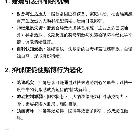
1. 赌瘾引发抑郁的机制
财务与生活压力
：赌徒常因巨额债务、家庭纠纷、社会隔离感
而产生强烈的无助和绝望情绪，进而引发抑郁。
神经递质失衡
：赌瘾会导致大脑奖赏系统（主要是多巴胺通
路）异常活跃，长期反复的奖赏刺激与失落会破坏神经化学平
衡，诱发情绪低落。
自我认知受损
：连续输钱、失败后的自责和羞耻感积累，会侵
蚀自尊，形成抑郁情绪。
2. 抑郁症促使赌博行为恶化
逃避现实
：抑郁患者可能通过赌博来逃避内心的痛苦，赌博一
度带来的刺激感成为短暂的“情绪解药”。
冲动控制减弱
：抑郁状态下，人的决策能力和冲动控制力下
降，更容易陷入赌局，难以自拔。
负面循环
：抑郁导致赌博，赌博导致更多抑郁，形成恶性循
环。
—