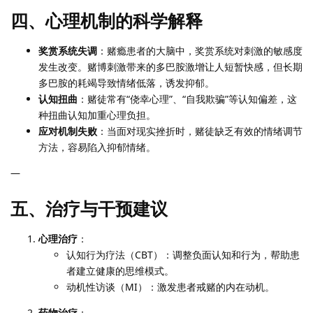
四、心理机制的科学解释
奖赏系统失调
：赌瘾患者的大脑中，奖赏系统对刺激的敏感度
发生改变。赌博刺激带来的多巴胺激增让人短暂快感，但长期
多巴胺的耗竭导致情绪低落，诱发抑郁。
认知扭曲
：赌徒常有“侥幸心理”、“自我欺骗”等认知偏差，这
种扭曲认知加重心理负担。
应对机制失败
：当面对现实挫折时，赌徒缺乏有效的情绪调节
方法，容易陷入抑郁情绪。
—
五、治疗与干预建议
心理治疗
：
认知行为疗法（CBT）：调整负面认知和行为，帮助患
者建立健康的思维模式。
动机性访谈（MI）：激发患者戒赌的内在动机。
药物治疗
：