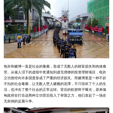
电诈和赌博一直是社会的毒瘤，形成了无数人的财富损失和肉体痛
苦。从催人泪下的虚假中奖通知到虚无缥缈的投资理财项目，电诈
立功曾经向许多国度形成了严重的经济损失。而赌博更是一种不折
不扣的社会毒瘤，让无数人堕入赌瘾的泥潭，不只毁坏了个人的生
活，也冲击了整个社会的正常运转。背后的机密终于曝光，原来缅
甸政府在打击这两种立功背后投入了举国之力，他们发起了一场史
无前例的反腐斗争。