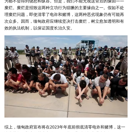
为都不会得到饶恕和纵容。但是，我们不能无视这背后的缘由——
糜烂。糜烂是招致这两种立功行为猖獗的主要缘由之一。假如不处
理糜烂问题，即使清零了电诈和赌博，这两种恶劣现象仍有可能再
次众多。因而，缅甸政府应继续坚决打击糜烂，树立愈加透明和有
效的执法机制，以保证国度长治久安。
综上，缅甸政府宣布将在2023年年底前彻底清零电诈和赌博，这一