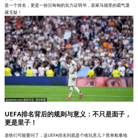
是一个排名，更是一份沉甸甸的实力证明书，皇家马德里的霸气显
露无疑！
UEFA排名背后的规则与意义：不只是面子，
更是里子！
老铁们可能要问了，这UEFA排名到底是个啥玩意儿？简单粗暴地