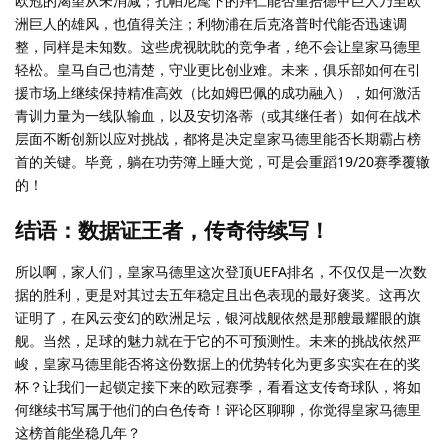
欧冠的渴望从未消减；孔帕尼麾下的拜仁能否重拾德甲巨人乃至欧
洲巨人的雄风，也值得关注；利物浦在后克洛普时代能否迅速调
整，同样是未知数。这些虎视眈眈的竞争者，绝不会让皇家马德里
轻松。皇马自己也清楚，守业更比创业难。未来，俱乐部如何在引
援市场上继续保持精准高效（比如姆巴佩的成功融入），如何激活
青训力量为一线队输血，以及安切洛蒂（或其继任者）如何在战术
层面不断创新以应对挑战，都将是决定皇家马德里能否长期霸占榜
首的关键。毕竟，躺在功劳簿上睡大觉，可是会重蹈19/20赛季覆辙
的！
结语：数据证王者，传奇待续写！
所以啊，家人们，皇家马德里这次登顶UEFA排名，不仅仅是一次数
据的胜利，更是对其过去五年稳定且出色表现的最好褒奖。这再次
证明了，在风云变幻的欧洲足坛，银河战舰依然是那艘最耀眼的旗
舰。当然，足球的魅力就在于它的不可预测性。未来的挑战依然严
峻，皇家马德里能否将这份数据上的优势转化为更多实实在在的奖
杯？让我们一起锁定接下来的欧冠赛季，看看这支传奇球队，将如
何继续书写属于他们的白色传奇！评论区聊聊，你觉得皇家马德里
这榜首能坐稳几年？