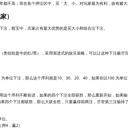
常都不高；而在各个押注区中，买「大、小」对玩家最为有利，故有赌大
玩家）
下注，骰宝中，庄家占有最大优势的是买大小和组合注下注。
（类似轮盘中的红/黑），采用渐进式的娱乐策略，可以让这种下注极尽
为单位下注，那么这个序列就是10、30、20、40，如果你以100 为单
用这个序列不断前进，如果的四个下注全部获胜，那么重新开始，如果输
中，如果四个下注都获胜，那么大获全胜，只要赢得前两注，尽管第三注输掉
单位。
押4，赢2）