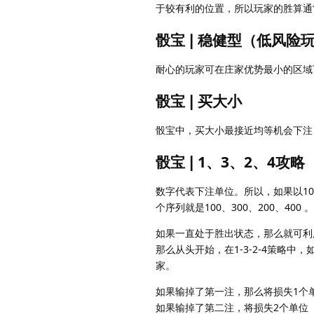
于较有利的位置，所以玩家的胜算通
骰宝❘稳健型（低风险
耐心的玩家可在庄家优势最小的区域
骰宝❘买大小
骰宝中，买大小最接近均等机会下注
骰宝❘1、3、2、4攻略
数字代表下注单位。所以，如果以10 
个序列就是100、300、200、400 。
如果一直处于胜出状态，那么就可利
那么从头开始，在1-3-2-4策略
家。
如果输掉了第一注，那么将损失1个
如果输掉了第二注，将损失2个单位（