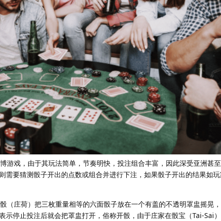
中国赌博游戏，由于其玩法简单，节奏明快，投注组合丰富，因此深受亚洲甚
则需要猜测骰子开出的点数或组合并进行下注，如果骰子开出的结果如玩
先由坐骰（庄荷）把三枚重量相等的六面骰子放在一个有盖的不透明罩盅摇晃
示停止投注后就会把罩盅打开，俗称开骰，由于庄家在骰宝（Tai-Sai