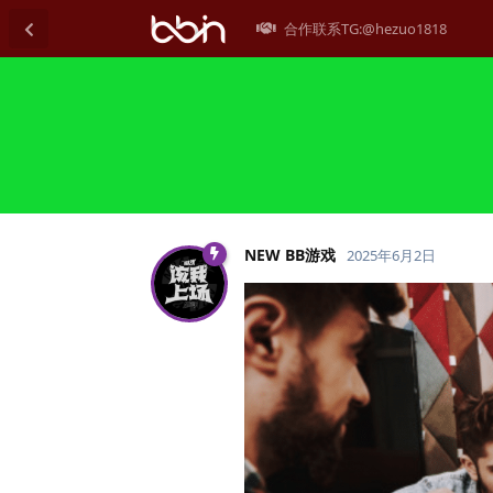
合作联系TG:@hezuo1818
NEW BB游戏
2025年6月2日