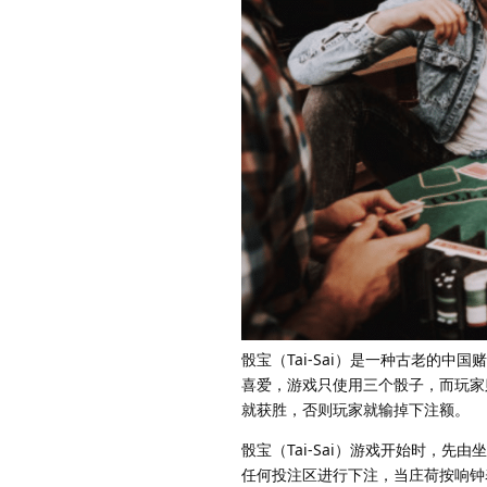
骰宝（Tai-Sai）是一种古老的
喜爱，游戏只使用三个骰子，而玩家
就获胜，否则玩家就输掉下注额。
骰宝（Tai-Sai）游戏开始时，
任何投注区进行下注，当庄荷按响钟表