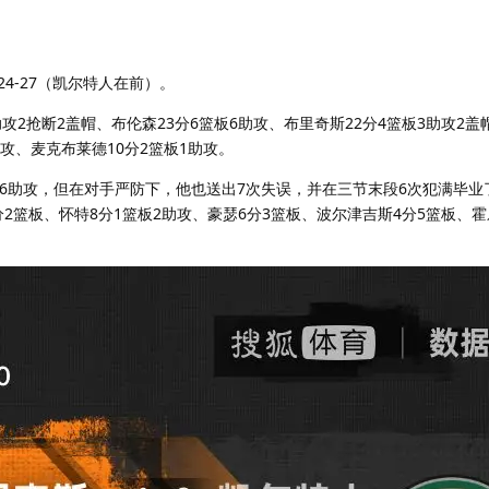
8、24-27（凯尔特人在前）。
攻2抢断2盖帽、布伦森23分6篮板6助攻、布里奇斯22分4篮板3助攻2盖
助攻、麦克布莱德10分2篮板1助攻。
板6助攻，但在对手严防下，他也送出7次失误，并在三节末段6次犯满毕业
分2篮板、怀特8分1篮板2助攻、豪瑟6分3篮板、波尔津吉斯4分5篮板、霍