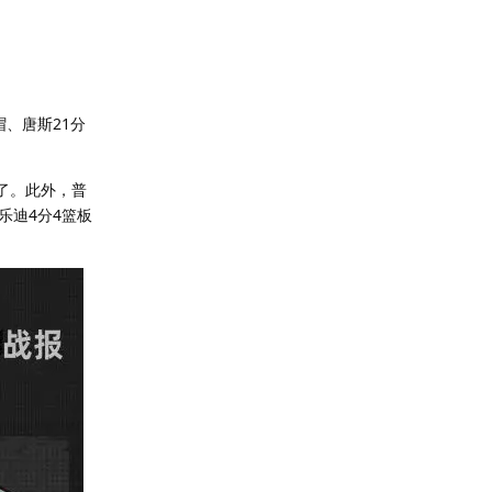
帽、唐斯21分
了。此外，普
乐迪4分4篮板