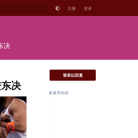
注册
登录
东决
登录以回复
进东决
最早内容