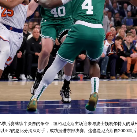
赛季NBA季后赛继续半决赛的争夺，纽约尼克斯主场迎来与波士顿凯尔特人的系
，并以4-2的总比分淘汰对手，成功挺进东部决赛。这也是尼克斯自2000年