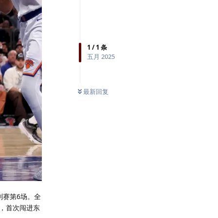
1
/
1
条
五月 2025
最新回复
列赛第6场。全
后，首次闯进东