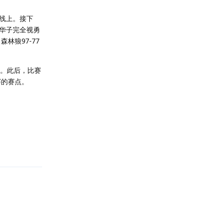
线上。接下
华子完全视勇
林狼97-77
动。此后，比赛
赛的赛点。
回复