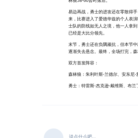
林狼58-60暂时落后。
易边再战，勇士的进攻还在零散得手
来，比赛进入了爱德华兹的个人表演
士队的防线如无人之境，他一人拿到1
已经是大比分领先。
末节，勇士还在负隅顽抗，但本节中
逐渐失去悬念。最终，全场打完，森林
双方首发阵容：
森林狼：朱利叶斯-兰德尔、安东尼-
勇士：特雷斯-杰克逊-戴维斯、布兰
说点什么吧...