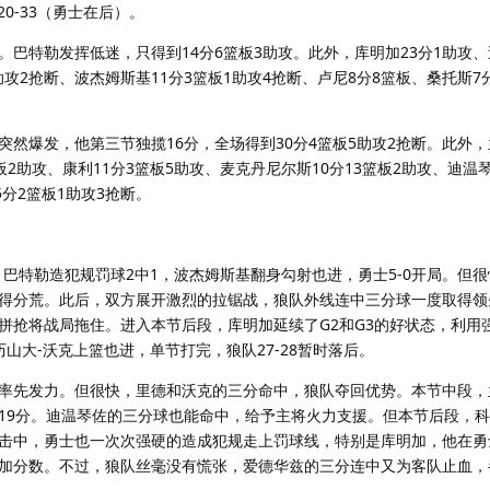
、20-33（勇士在后）。
巴特勒发挥低迷，只得到14分6篮板3助攻。此外，库明加23分1助攻、追
助攻2抢断、波杰姆斯基11分3篮板1助攻4抢断、卢尼8分8篮板、桑托斯7
然爆发，他第三节独揽16分，全场得到30分4篮板5助攻2抢断。此外，
板2助攻、康利11分3篮板5助攻、麦克丹尼尔斯10分13篮板2助攻、迪温琴
分2篮板1助攻3抢断。
巴特勒造犯规罚球2中1，波杰姆斯基翻身勾射也进，勇士5-0开局。但
得分荒。此后，双方展开激烈的拉锯战，狼队外线连中三分球一度取得领
拼抢将战局拖住。进入本节后段，库明加延续了G2和G3的好状态，利用
山大-沃克上篮也进，单节打完，狼队27-28暂时落后。
率先发力。但很快，里德和沃克的三分命中，狼队夺回优势。本节中段，
19分。迪温琴佐的三分球也能命中，给予主将火力支援。但本节后段，
击中，勇士也一次次强硬的造成犯规走上罚球线，特别是库明加，他在勇
加分数。不过，狼队丝毫没有慌张，爱德华兹的三分连中又为客队止血，