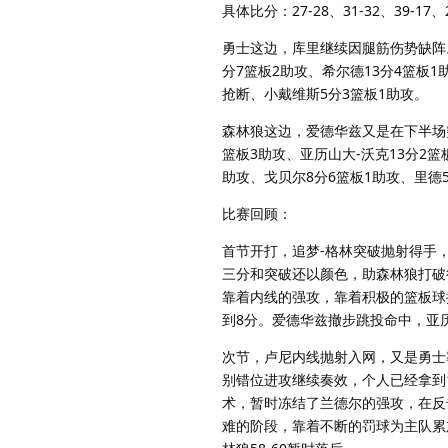
具体比分：27-28、31-32、39-17
勇士这边，库里继续因腿筋伤势缺阵。
分7篮板2助攻、希尔德13分4篮板1
抢断、小戴维斯5分3篮板1助攻。
森林狼这边，爱德华兹又是在下半场突
篮板3助攻、亚历山大-沃克13分2篮
助攻、戈贝尔8分6篮板1助攻、里德5
比赛回顾：
首节开打，追梦-格林突破抛射得手，
三分和突破还以颜色，助森林狼打破
靠着内线的强攻，靠着积极的篮板球
到8分。爱德华兹撤步跳投命中，亚历
次节，卢尼内线抛射入网，又是勇士
别错位进攻继续奏效，个人已经拿到
术，暂时冻结了兰德尔的强攻，在反
难的阶段，靠着不断的罚球为主队累