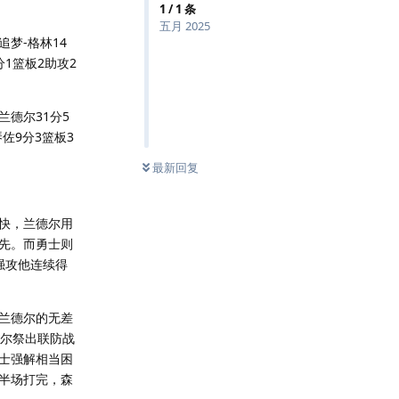
1
/
1
条
五月 2025
梦-格林14
分1篮板2助攻2
兰德尔31分5
佐9分3篮板3
最新回复
很快，兰德尔用
先。而勇士则
强攻他连续得
兰德尔的无差
科尔祭出联防战
士强解相当困
半场打完，森