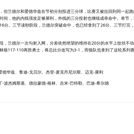
，但兰德尔和爱德华兹在节初分别投进三分球，比赛又被拉回到同一起跑
时间，他的内线强攻足够犀利，外线的三分投射也继续成串命中。单节，
6分。三节读秒阶段，兰德尔突破命中，也已经拿到了26分。三节打完，森
段，兰德尔一次勾射入网，分差依然绝望的维持在20分的水平上纹丝不
狼117-110再胜勇士，将总比分改写为3-1，而狼队也拿到了这轮系列
爱德华兹、鲁迪-戈贝尔、杰登-麦克丹尼尔斯、迈克-康利
丁-波杰姆斯基、德拉蒙德-格林、吉米-巴特勒、巴迪-希尔德