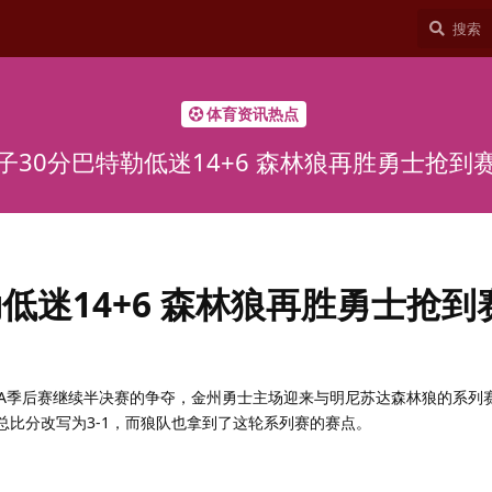
体育资讯热点
子30分巴特勒低迷14+6 森林狼再胜勇士抢到
低迷14+6 森林狼再胜勇士抢到
赛季NBA季后赛继续半决赛的争夺，金州勇士主场迎来与明尼苏达森林狼的系列
将总比分改写为3-1，而狼队也拿到了这轮系列赛的赛点。