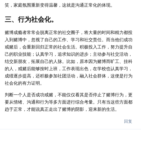
笑，家庭氛围重新变得温馨，这就是沟通正常化的体现。
三、行为社会化。
赌博成瘾者常常会脱离正常的社交圈子，将大量的时间和精力都投
入到赌博中，忽视了自己的工作、学习和社交责任。而当他们成功
戒赌后，会重新回归正常的社会生活。积极投入工作，努力提升自
己的职业技能；认真学习，追求知识的进步；主动参与社交活动，
结交新朋友，拓展自己的人脉。比如，原本因为赌博而旷工、挂科
的人，戒赌后能够按时上班，工作表现出色，在学校也认真学习，
成绩逐步提高，还积极参加社团活动，融入社会群体，这便是行为
社会化的有力证明。
判断一个人是否成功戒赌，不能仅仅看其是否停止了赌博行为，更
要从情绪、沟通和行为等多方面进行综合考量。只有当这些方面都
趋于正常，才能说真正走出了赌博的阴影，迎来新的生活。
回复