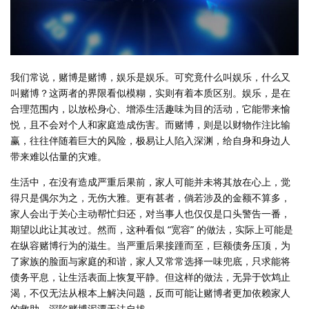
我们常说，赌博是赌博，娱乐是娱乐。可究竟什么叫娱乐，什么又
叫赌博？这两者的界限看似模糊，实则有着本质区别。娱乐，是在
合理范围内，以放松身心、增添生活趣味为目的活动，它能带来愉
悦，且不会对个人和家庭造成伤害。而赌博，则是以财物作注比输
赢，往往伴随着巨大的风险，极易让人陷入深渊，给自身和身边人
带来难以估量的灾难。
生活中，在没有造成严重后果前，家人可能并未将其放在心上，觉
得只是偶尔为之，无伤大雅。更有甚者，倘若涉及的金额不算多，
家人会出于关心主动帮忙归还，对当事人也仅仅是口头警告一番，
期望以此让其改过。然而，这种看似 “宽容” 的做法，实际上可能是
在纵容赌博行为的滋生。当严重后果接踵而至，巨额债务压顶，为
了家族的脸面与家庭的和谐，家人又常常选择一味兜底，只求能将
债务平息，让生活表面上恢复平静。但这样的做法，无异于饮鸩止
渴，不仅无法从根本上解决问题，反而可能让赌博者更加依赖家人
的救助，深陷赌博泥潭无法自拔。