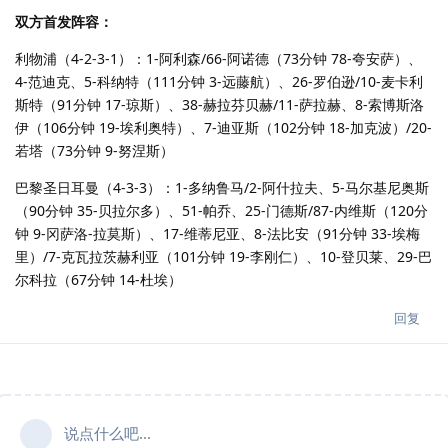
双方首发阵容：
利物浦（4-2-3-1）：1-阿利森/66-阿诺德（73分钟 78-夸安萨）、
4-范迪克、5-科纳特（111分钟 3-远藤航）、26-罗伯逊/10-麦卡利
斯特（91分钟 17-琼斯）、38-赫拉芬贝赫/11-萨拉赫、8-索博斯洛
伊（106分钟 19-埃利奥特）、7-迪亚斯（102分钟 18-加克波）/20-
若塔（73分钟 9-努涅斯）
巴黎圣日耳曼（4-3-3）：1-多纳鲁马/2-阿什拉夫、5-马尔基尼奥斯
（90分钟 35-贝拉尔多）、51-帕乔、25-门德斯/87-内维斯（120分
钟 9-冈萨洛-拉莫斯）、17-维蒂尼亚、8-法比安（91分钟 33-埃梅
里）/7-克瓦拉茨赫利亚（101分钟 19-李刚仁）、10-登贝莱、29-巴
尔科拉（67分钟 14-杜埃）
回复
说点什么吧...