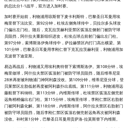
的总比分1-1战平，双方进入加时赛。
加时赛开始前，利物浦用琼斯替下麦卡利斯特，巴黎圣日耳曼用埃
梅里替下法比安。第92分钟，杜埃左侧角球传中，贝拉尔多头球攻
门偏出左门柱。随后，克瓦拉茨赫利亚禁区弧顶左侧射门被防守球
员阻挡，阿什拉夫重新组织进攻，杜埃点球点前射门偏出左门柱。
第97分钟，索博斯洛伊角球传中，萨拉赫禁区内打门高出横梁。第
101分钟，巴黎圣日耳曼用李刚仁替下克瓦拉茨赫利亚，利物浦用加
克波替下迪亚斯。
易边再战后，利物浦又用埃利奥特替下索博斯洛伊。第108分钟，埃
梅里做球，阿什拉夫禁区弧顶射门被防守球员阻挡，随后维蒂尼亚
28米再射被利物浦门神阿利森没收。第109分钟，维蒂尼亚分球，登
贝莱禁区左肋低射再度被阿利森扑出底线。第111分钟，利物浦用远
藤航替下科纳特。第113分钟，内维斯传球，杜埃禁区弧顶左侧兜射
远角稍稍偏出右门柱。第115分钟，埃梅里传球，李刚仁禁区右肋射
门被阿利森化解。第118分钟，内维斯传球，阿什拉夫禁区右肋射门
被防守球员阻挡，随后李刚仁禁区弧顶右侧兜射远角再次被阿利森
没收。补时第1分钟，巴黎圣日耳曼用贡萨洛-拉莫斯替下内维斯。