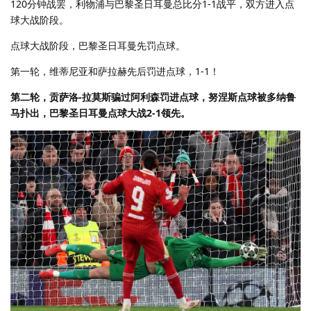
120分钟战罢，利物浦与巴黎圣日耳曼总比分1-1战平，双方进入点
球大战阶段。
点球大战阶段，巴黎圣日耳曼先罚点球。
第一轮，维蒂尼亚和萨拉赫先后罚进点球，1-1！
第二轮，贡萨洛-拉莫斯骗过阿利森罚进点球，努涅斯点球被多纳鲁
马扑出，巴黎圣日耳曼点球大战2-1领先。