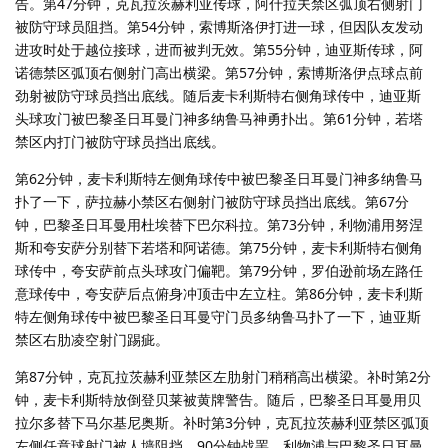
告。第47分钟，克瓦拉茨赫利亚传球，阿什拉夫禁区弧顶右侧射门
被防守球员阻挡。第54分钟，索博斯洛伊打进一球，但因队友发动
进攻时处于越位接球，进而被判无效。第55分钟，迪亚斯传球，阿
诺德禁区弧顶右侧射门高出横梁。第57分钟，索博斯洛伊点球点前
劲射被防守球员挡出底线。随后麦卡利斯特右侧角球传中，迪亚斯
头球攻门被巴黎圣日耳曼门神多纳鲁马神勇扑出。第61分钟，若塔
禁区内打门被防守球员挡出底线。
第62分钟，麦卡利斯特左侧角球传中被巴黎圣日耳曼门神多纳鲁马
扑了一下，萨拉赫小禁区右侧射门被防守球员挡出底线。第67分
钟，巴黎圣日耳曼用杜埃替下巴尔科拉。第73分钟，利物浦用努涅
斯和夸安萨分别替下若塔和阿诺德。第75分钟，麦卡利斯特右侧角
球传中，夸安萨前点头球攻门偏靶。第79分钟，罗伯逊前场左路任
意球传中，夸安萨后点俯身冲顶击中左立柱。第86分钟，麦卡利斯
特左侧角球传中被巴黎圣日耳曼守门员多纳鲁马扑了一下，迪亚斯
禁区右肋凌空射门踢疵。
第87分钟，克瓦拉茨赫利亚禁区左肋射门稍稍高出横梁。补时第2分
钟，麦卡利斯特放倒登贝莱被黄牌警告。随后，巴黎圣日耳曼用贝
拉尔多替下马尔基尼奥斯。补时第3分钟，克瓦拉茨赫利亚禁区弧顶
左侧任意球射门被人墙阻挡。90分钟战罢，利物浦与巴黎圣日耳曼