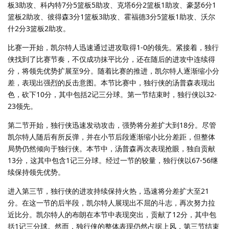
板3助攻、科内特7分5篮板5助攻、克塔6分2篮板1助攻、豪瑟6分1
篮板2助攻、彼得森3分1篮板3助攻、霍福德3分5篮板1助攻、沃尔
什2分3篮板2助攻。
比赛一开始，凯尔特人迅速通过进攻取得1-0的领先。紧接着，独行
侠找到了比赛节奏，不仅成功抹平比分，还在随后的进攻中连续得
分，将领先优势扩展至9分。随着比赛的推进，凯尔特人逐渐缩小分
差，表现出强烈的反击意图。本节比赛中，独行侠的汤普森表现出
色，砍下10分，其中包括2记三分球。第一节结束时，独行侠以32-
23领先。
第二节开始，独行侠迅速发动攻击，强势将分差扩大到18分。尽管
凯尔特人随后有所反弹，并在小节后段逐渐缩小比分差距，但整体
局势仍然倾向于独行侠。本节中，汤普森再次表现抢眼，独自贡献
13分，这其中包含1记三分球。经过一节的较量，独行侠以67-56继
续保持领先优势。
进入第三节，独行侠的进攻持续保持火热，迅速将分差扩大至21
分。在这一节的后半段，凯尔特人展现出不屈的斗志，再次努力拉
近比分。凯尔特人的布朗在本节中表现突出，贡献了12分，其中包
括1记三分球。然而，独行侠的整体表现仍然占据上风，第三节结束