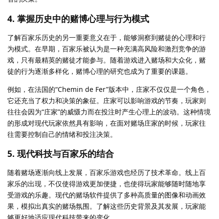
4. 掌握历史中的赌博心理与行为模式
了解百家乐历史的另一重要意义在于，能够洞察到赌徒的心理和行
为模式。在早期，百家乐被认为是一种充满高风险和激烈竞争的游
戏，只有最精英的赌徒才能参与。随着游戏进入赌场和大众化，赌
徒的行为逐渐多样化，赌博心理的研究也成为了重要的课题。
例如，在法国的“Chemin de Fer”版本中，庄家不仅仅是一个角色，
它还充当了权力和决策的象征。庄家可以影响游戏的节奏，玩家则
往往会因为“庄家”的威慑力而在投注时产生心理上的波动。这种情境
的形成对现代玩家依然具有影响，在面对赌场庄家的时候，玩家往
往需要控制自己的情绪和投注决策。
5. 现代科技与百家乐的结合
随着赌场逐渐向线上发展，百家乐游戏也经历了技术革命。线上百
家乐的出现，不仅使得游戏更加便捷，也使得玩家能够随时随地享
受游戏的乐趣。现代的赌场软件提供了多种高质量的图像和动画效
果，模拟出真实的赌场氛围。了解这些历史背景及其发展，玩家能
够更好地适应现代科技带来的变化。