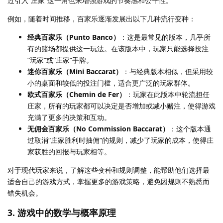
过引入“庄家”这一角色来增强游戏的节奏感和公平性。
例如，随着时间推移，百家乐逐渐发展出以下几种流行变种：
经典百家乐（Punto Banco）
：这是最常见的版本，几乎所
有的赌场都提供这一玩法。在该版本中，玩家只能选择投注
“玩家”或“庄家”手牌。
迷你百家乐（Mini Baccarat）
：与经典版本相似，但采用较
小的桌面和较低的投注门槛，适合更广泛的玩家群体。
欧式百家乐（Chemin de Fer）
：玩家在此版本中轮流担任
庄家，所有的玩家都可以决定是否增加或减小赌注，使得游戏
充满了更多的决策和互动。
无佣金百家乐（No Commission Baccarat）
：这个版本通
过取消“庄家胜利时抽佣”的规则，减少了玩家的成本，使得庄
家获胜的回报与玩家相等。
对于现代玩家来说，了解这些变种和规则调整，能帮助他们选择最
适合自己的游戏方式，掌握更多的游戏策略，避免因规则不熟悉而
错失机会。
3. 游戏中的数学与概率原理