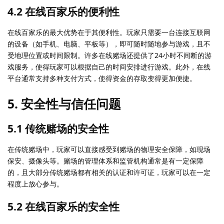
4.2 在线百家乐的便利性
在线百家乐的最大优势在于其便利性。玩家只需要一台连接互联网
的设备（如手机、电脑、平板等），即可随时随地参与游戏，且不
受地理位置或时间限制。许多在线赌场还提供了24小时不间断的游
戏服务，使得玩家可以根据自己的时间安排进行游戏。此外，在线
平台通常支持多种支付方式，使得资金的存取变得更加便捷。
5. 安全性与信任问题
5.1 传统赌场的安全性
在传统赌场中，玩家可以直接感受到赌场的物理安全保障，如现场
保安、摄像头等。赌场的管理体系和监管机构通常是有一定保障
的，且大部分传统赌场都有相关的认证和许可证，玩家可以在一定
程度上放心参与。
5.2 在线百家乐的安全性