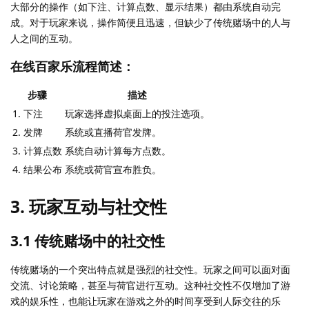
大部分的操作（如下注、计算点数、显示结果）都由系统自动完
成。对于玩家来说，操作简便且迅速，但缺少了传统赌场中的人与
人之间的互动。
在线百家乐流程简述：
步骤
描述
1. 下注
玩家选择虚拟桌面上的投注选项。
2. 发牌
系统或直播荷官发牌。
3. 计算点数
系统自动计算每方点数。
4. 结果公布
系统或荷官宣布胜负。
3. 玩家互动与社交性
3.1 传统赌场中的社交性
传统赌场的一个突出特点就是强烈的社交性。玩家之间可以面对面
交流、讨论策略，甚至与荷官进行互动。这种社交性不仅增加了游
戏的娱乐性，也能让玩家在游戏之外的时间享受到人际交往的乐