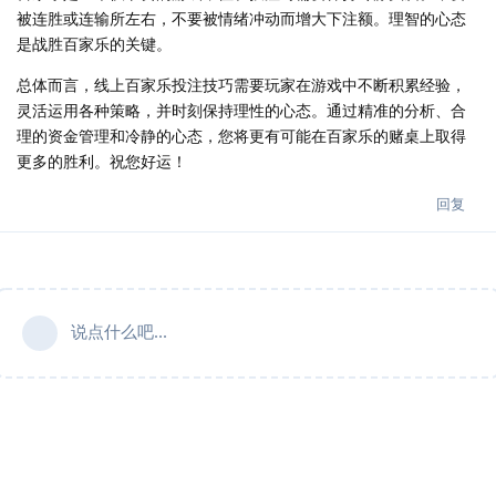
被连胜或连输所左右，不要被情绪冲动而增大下注额。理智的心态
是战胜百家乐的关键。
总体而言，线上百家乐投注技巧需要玩家在游戏中不断积累经验，
灵活运用各种策略，并时刻保持理性的心态。通过精准的分析、合
理的资金管理和冷静的心态，您将更有可能在百家乐的赌桌上取得
更多的胜利。祝您好运！
回复
说点什么吧...