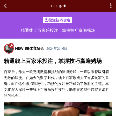
1
/
1
条
投注技巧攻略
精通线上百家乐投注，掌握技巧赢遍赌场
NEW BB体育站长
2024年2月6日
精通线上百家乐投注，掌握技巧赢遍赌场
百家乐，作为一款充满激情和挑战的赌博游戏，一直以来都吸引着
无数的赌徒。在如今的数字时代，线上百家乐成为了许多玩家的首
选，而在这个虚拟赌场中，巧妙的投注技巧成为了致胜的关键。本
文将深入探讨一些线上百家乐投注技巧，助您在游戏中获得更多胜
利的机会。