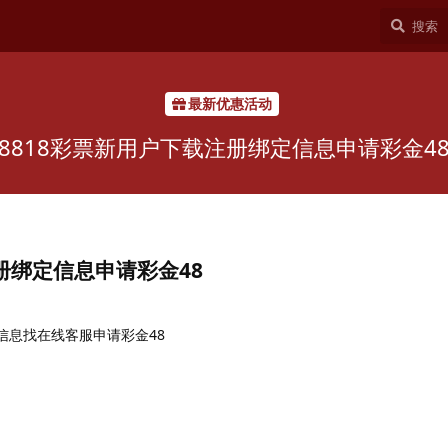
最新优惠活动
8818彩票新用户下载注册绑定信息申请彩金4
册绑定信息申请彩金48
信息找在线客服申请彩金48