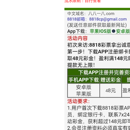
流水限制：自行查看